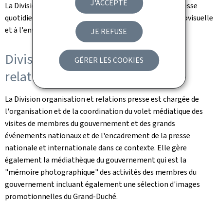
J'ACCEPTE
La Division revues de presse compile trois revues de presse
quotidiennes, procède au monitoring de la presse audiovisuelle
et à l'envoi des dépêches des agences de presse.
JE REFUSE
Division organisation média et
GÉRER LES COOKIES
relations presse
La Division organisation et relations presse est chargée de
l'organisation et de la coordination du volet médiatique des
visites de membres du gouvernement et des grands
événements nationaux et de l'encadrement de la presse
nationale et internationale dans ce contexte. Elle gère
également la médiathèque du gouvernement qui est la
"mémoire photographique" des activités des membres du
gouvernement incluant également une sélection d'images
promotionnelles du Grand-Duché.