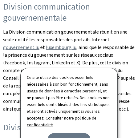
Division communication
gouvernementale
La Division communication gouvernementale réunit en une
seule entité les responsables des portails Internet
gouvernement.lu
et
luxembourg.lu
, ainsi que le responsable de
la présence du gouvernement sur les réseaux sociaux
(Facebook, Instagram, LinkedIn et X). De plus, cette division
compte parmi ses membres le chargé du communiqué du
Ce site utilise des cookies essentiels
Conseil de gouvernement et l'attachée de presse du SIP auprès
nécessaires à son bon fonctionnement, sans
de la représentation permanente auprès de l'Union
usage de données à caractère personnel, et
européenne. La Division est également chargée de l'envoi des
ne pouvant pas être refusés. Des cookies non
communiqués et notes aux rédactions aux organes de presse
essentiels sont utilisés à des fins statistiques
ainsi que de l'édition de publications (brochures, livres, etc.).
et seront activés uniquement si vous les
acceptez. Consulter notre
politique de
Division revues de presse
confidentialité
.