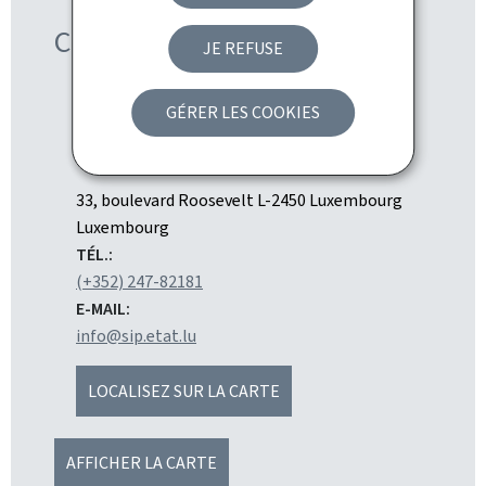
Contact
JE REFUSE
GÉRER LES COOKIES
Service information et presse
ADRESSE
33, boulevard Roosevelt
L-2450
Luxembourg
:
Luxembourg
TÉL.:
(+352) 247-82181
E-MAIL:
info@sip.etat.lu
LOCALISEZ SUR LA CARTE
AFFICHER LA CARTE