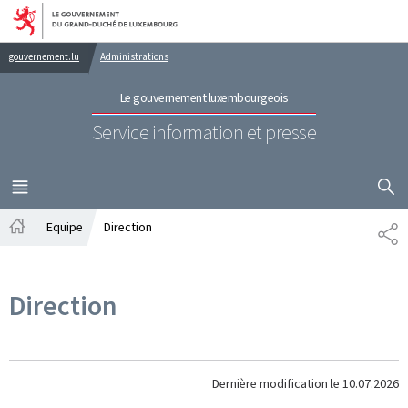
Aller au menu principal
Aller au contenu
gouvernement.lu
Administrations
Le gouvernement luxembourgeois
Service information et presse
AFFICHER
MENU
PRINCIPAL
Equipe
Direction
PA
Accueil
Direction
Dernière modification le
10.07.2026