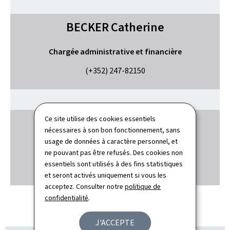
BECKER
Catherine
Chargée administrative et financière
(+352) 247-82150
Ce site utilise des cookies essentiels
SIMON
Joy
nécessaires à son bon fonctionnement, sans
usage de données à caractère personnel, et
Gestionnaire des ressources humaines
ne pouvant pas être refusés. Des cookies non
essentiels sont utilisés à des fins statistiques
(+352) 247-82128
et seront activés uniquement si vous les
acceptez. Consulter notre
politique de
confidentialité
.
J'ACCEPTE