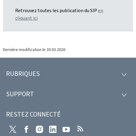
Retrouvez toutes les publication du SIP
en
cliquant ici
Dernière modification le
30.03.2026
RUBRIQUES
Pied
RUBRI
de
SUPPORT
SUPP
page
RESTEZ CONNECTÉ
Twitter
Facebook
Instagram
LinkedIn
Youtube
RSS