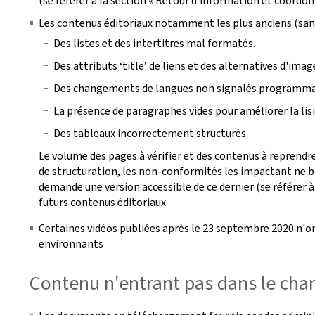
(se référer à la section « Retour d'information et coordon
Les contenus éditoriaux notamment les plus anciens (san
Des listes et des intertitres mal formatés.
Des attributs ‘title’ de liens et des alternatives d'ima
Des changements de langues non signalés programm
La présence de paragraphes vides pour améliorer la lisib
Des tableaux incorrectement structurés.
Le volume des pages à vérifier et des contenus à reprendre
de structuration, les non-conformités les impactant ne bl
demande une version accessible de ce dernier (se référer à
futurs contenus éditoriaux.
Certaines vidéos publiées après le 23 septembre 2020 n'on
environnants
Contenu n'entrant pas dans le cham