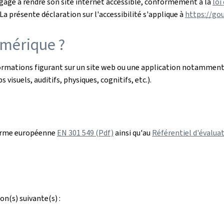
gage à rendre son site internet accessible, conformément à la
loi
a présente déclaration sur l'accessibilité s'applique à
https://go
umérique ?
nformations figurant sur un site web ou une application notamment
 visuels, auditifs, physiques, cognitifs, etc.).
orme européenne
EN 301 549 (Pdf)
ainsi qu'au
Référentiel d'évaluat
on(s) suivante(s) :