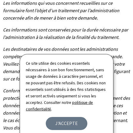
Les informations qui vous concernent recueillies sur ce
formulaire font l’objet d’un traitement par l’administration
concernée afin de mener à bien votre demande.
Ces informations sont conservées pour la durée nécessaire par
l’administration à la réalisation de la finalité du traitement.
Les destinataires de vos données sont les administrations
compétentes dans le cadre du traitement de votre demande.
Ce site utilise des cookies essentiels
Veuillez-vous adresser à l’administration concernée par votre
nécessaires à son bon fonctionnement, sans
demande pour connaître les destinataires des données figurant
usage de données à caractère personnel, et
sur ce formulaire.
ne pouvant pas être refusés. Des cookies non
essentiels sont utilisés à des fins statistiques
Conformément au règlement (UE) 2016/679 relatif à la
et seront activés uniquement si vous les
protection des personnes physiques à l'égard du traitement des
acceptez. Consulter notre
politique de
données à caractère personnel et à la libre circulation de ces
confidentialité
.
données, vous bénéficiez d’un droit d’accès, de rectification et
le cas échéant d’effacement des informations vous concernant.
J'ACCEPTE
Vous disposez également du droit de retirer votre