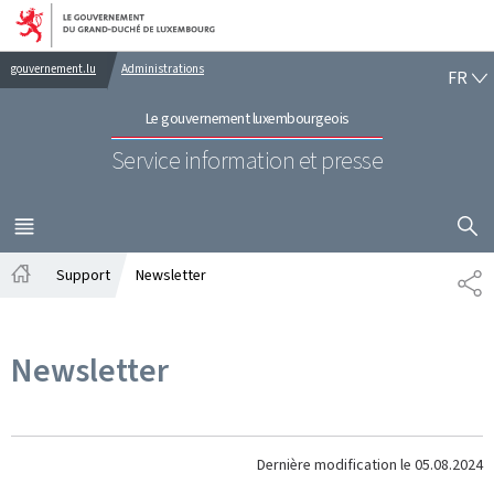
Aller au menu principal
Aller au contenu
FR
gouvernement.lu
Administrations
FR
Le gouvernement luxembourgeois
Service information et presse
AFFICHER
MENU
PRINCIPAL
Support
Newsletter
PA
Accueil
Newsletter
Dernière modification le
05.08.2024