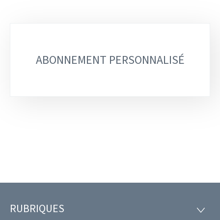
Sous-
rubriques
ABONNEMENT PERSONNALISÉ
RUBRIQUES
Pied
RUBRI