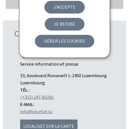
J'ACCEPTE
JE REFUSE
Contact
GÉRER LES COOKIES
Service information et presse
ADRESSE
33, boulevard Roosevelt
L-2450
Luxembourg
:
Luxembourg
TÉL.:
(+352) 247-82181
E-MAIL:
info@sip.etat.lu
LOCALISEZ SUR LA CARTE