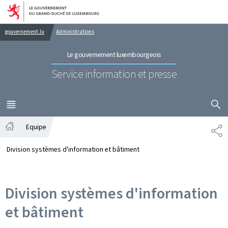
Aller au menu principal
Aller au contenu
gouvernement.lu
Administrations
Le gouvernement luxembourgeois
Service information et presse
AFFICHER
MENU
PRINCIPAL
Equipe
PA
Accueil
Division systèmes d'information et bâtiment
Division systèmes d'information
et bâtiment