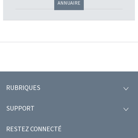
ANNUAIRE
RUBRIQUES
Pied
RUBRI
de
SUPPORT
SUPP
page
RESTEZ CONNECTÉ