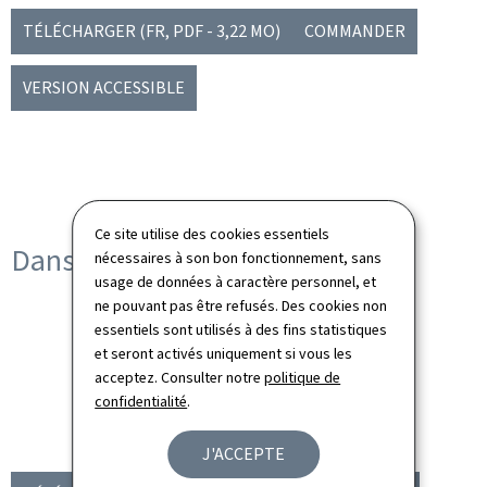
TÉLÉCHARGER
(FR, PDF - 3,22 MO)
COMMANDER
VERSION ACCESSIBLE
Ce site utilise des cookies essentiels
Dans d'autres langues
nécessaires à son bon fonctionnement, sans
usage de données à caractère personnel, et
ne pouvant pas être refusés. Des cookies non
About... Languages in
essentiels sont utilisés à des fins statistiques
Luxembourg
et seront activés uniquement si vous les
acceptez. Consulter notre
politique de
confidentialité
.
Langue(s)
Anglais
32 page(s)
Pdf
3,21 Mo
J'ACCEPTE