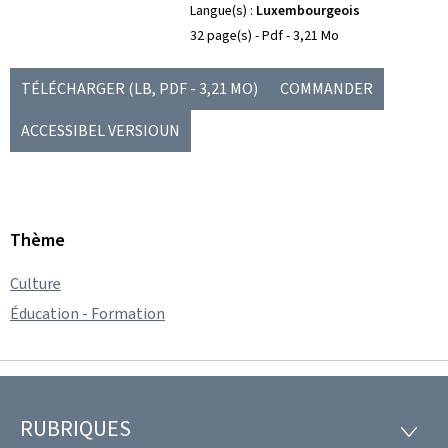
Langue(s)
Luxembourgeois
32 page(s)
Pdf
3,21 Mo
TÉLÉCHARGER
(LB, PDF - 3,21 MO)
COMMANDER
ACCESSIBEL VERSIOUN
Thème
Culture
Éducation - Formation
RUBRIQUES
Pied
RUBRI