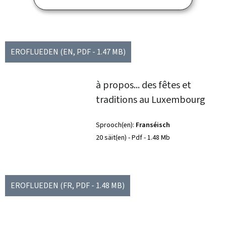
20 säit(en)
Pdf
1.47 Mb
EROFLUEDEN
(EN, PDF - 1.47 MB)
à propos... des fêtes et
traditions au Luxembourg
Sprooch(en)
Franséisch
20 säit(en)
Pdf
1.48 Mb
EROFLUEDEN
(FR, PDF - 1.48 MB)