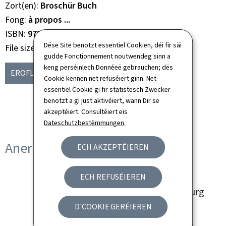
Zort(en)
Broschür Buch
Fong
à propos ...
ISBN
978-2-87999-239-6
Dëse Site benotzt essentiel Cookien, déi fir säi
File size
1.48 Mb
gudde Fonctionnement noutwendeg sinn a
keng perséinlech Donnéeë gebrauchen; dës
EROFLUEDEN
(DE, PDF - 1.48 MB)
Cookië kënnen net refuséiert ginn. Net-
essentiel Cookië gi fir statistesch Zwecker
benotzt a gi just aktivéiert, wann Dir se
akzeptéiert. Consultéiert eis
Dateschutzbestëmmungen
.
Aner Sprooch(en)
ECH AKZEPTÉIEREN
About... Festivals and
ECH REFUSÉIEREN
Traditions in Luxembourg
D'COOKIË GERÉIEREN
Sprooch(en)
Englesch