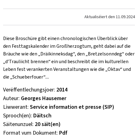
Aktualiséiert den
11.09.2024
Diese Broschüre gibt einen chronologischen Überblick über
den Festtagskalender im Großherzogtum, geht dabei auf die
Bräuche wie den „Dräikinneksdag“, den „Bretzelsonndeg“ oder
„d’Trauliicht brennen“ ein und beschreibt die im kulturellen
Leben fest verankerten Veranstaltungen wie die „Oktav“ und
die „Schueberfouer“....
Verëffentlechungsjoer
2014
Auteur
Georges Hausemer
Liwwerant
Service information et presse (SIP)
Sprooch(en)
Däitsch
Säitenunzuel
20 säit(en)
Format vum Dokument
Pdf