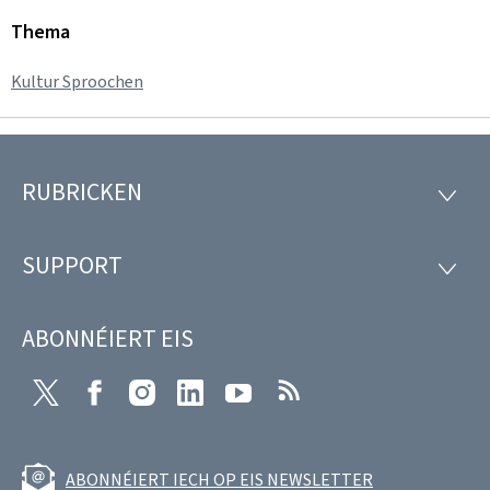
Thema
Kultur Sproochen
RUBRICKEN
Fousszeil
RUBRI
SUPPORT
SUPP
ABONNÉIERT EIS
Twitter
Facebook
Instagram
LinkedIn
Youtube
RSS
ABONNÉIERT IECH OP EIS NEWSLETTER