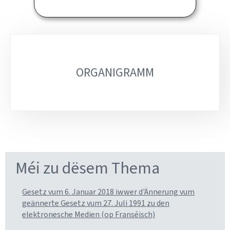
Sub-
sections
ORGANIGRAMM
Méi zu dësem Thema
Gesetz vum 6. Januar 2018 iwwer d'Ännerung vum
geännerte Gesetz vum 27. Juli 1991 zu den
elektronesche Medien (op Franséisch)