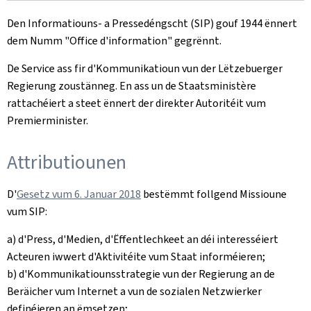
Den Informatiouns- a Pressedéngscht (SIP) gouf 1944 ënnert
dem Numm "
Office d'information
" gegrënnt.
De Service ass fir d'Kommunikatioun vun der Lëtzebuerger
Regierung zoustänneg. En ass un de Staatsministère
rattachéiert a steet ënnert der direkter Autoritéit vum
Premierminister.
Attributiounen
D'
Gesetz vum 6. Januar 2018
bestëmmt follgend Missioune
vum SIP:
a) d'Press, d'Medien, d'Ëffentlechkeet an déi interesséiert
Acteuren iwwert d'Aktivitéite vum Staat informéieren;
b) d'Kommunikatiounsstrategie vun der Regierung an de
Beräicher vum Internet a vun de sozialen Netzwierker
definéieren an ëmsetzen;