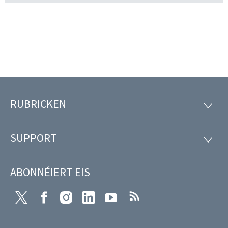
RUBRICKEN
Fousszeil
RUBRI
SUPPORT
SUPP
ABONNÉIERT EIS
Twitter
Facebook
Instagram
LinkedIn
Youtube
RSS