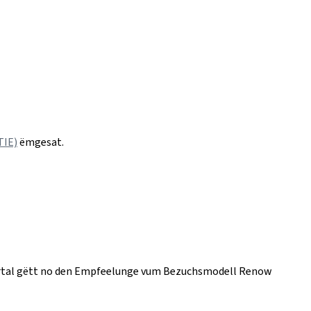
TIE)
ëmgesat.
t Portal gëtt no den Empfeelunge vum Bezuchsmodell Renow