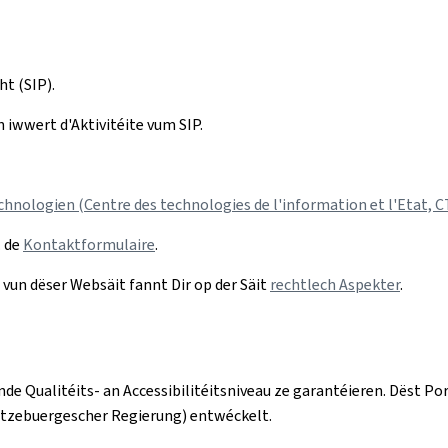
t (SIP).
 iwwert d'Aktivitéite vum SIP.
hnologien (Centre des technologies de l'information et l'Etat, C
. de
Kontaktformulaire
.
un dëser Websäit fannt Dir op der Säit
rechtlech Aspekter
.
nde Qualitéits- an Accessibilitéitsniveau ze garantéieren. Dës
ëtzebuergescher Regierung) entwéckelt.