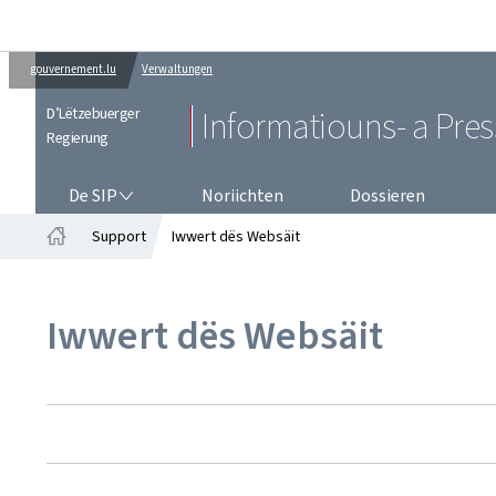
gouvernement.lu
Verwaltungen
D’Lëtzebuerger
Informatiouns- a Pre
Regierung
DE SIP
De SIP
Noriichten
Dossieren
Support
Iwwert dës Websäit
Startsäit
Iwwert dës Websäit