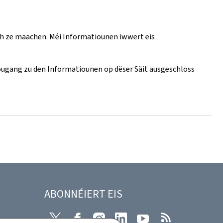
ch ze maachen. Méi Informatiounen iwwert eis
 Zougang zu den Informatiounen op dëser Säit ausgeschloss
ABONNÉIERT EIS
Twitter
Facebook
Instagram
LinkedIn
Youtube
RSS