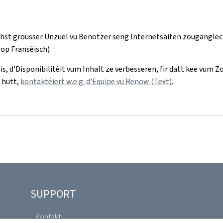
echst grousser Unzuel vu Benotzer seng Internetsäiten zougängle
(op Franséisch)
is, d'Disponibilitéit vum Inhalt ze verbesseren, fir datt kee vum
 hutt,
kontaktéiert w.e.g. d'Equipe vu Renow (Text)
.
SUPPORT
Kontakt
Reklamatioun iwwer