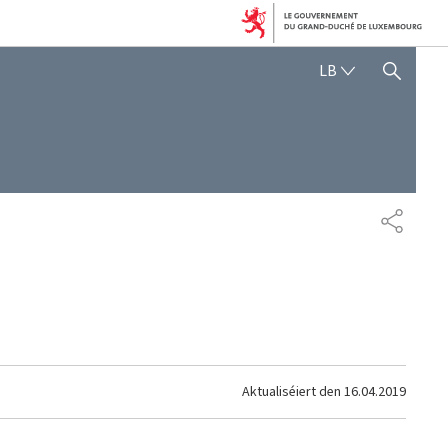
LËTZEBUERGE
LB
SHOW HIDE SEARCH
SHARE
Aktualiséiert den
16.04.2019