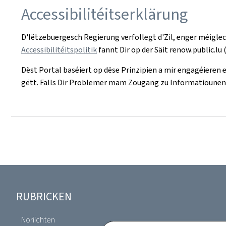
Accessibilitéitserklärung
D'lëtzebuergesch Regierung verfollegt d'Zil, enger méigl
Accessibilitéitspolitik
fannt Dir op der Säit renow.public.lu 
Dëst Portal baséiert op dëse Prinzipien a mir engagéieren e
gëtt. Falls Dir Problemer mam Zougang zu Informatiounen
Fousszeil
RUBRICKEN
Noriichten