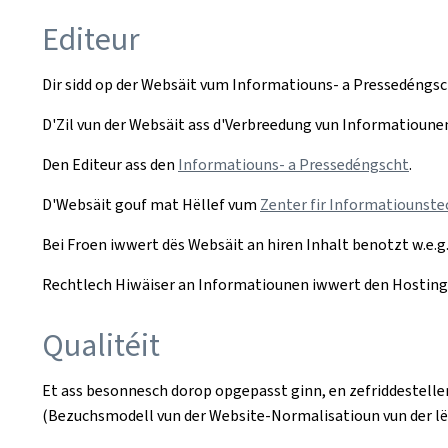
Editeur
Dir sidd op der Websäit vum Informatiouns- a Pressedéngsch
D'Zil vun der Websäit ass d'Verbreedung vun Informatiounen
Den Editeur ass den
Informatiouns- a Pressedéngscht
.
D'Websäit gouf mat Hëllef vum
Zenter fir Informatiounstec
Bei Froen iwwert dës Websäit an hiren Inhalt benotzt w.e.g
Rechtlech Hiwäiser an Informatiounen iwwert den Hosting v
Qualitéit
Et ass besonnesch dorop opgepasst ginn, en zefriddestelle
(Bezuchsmodell vun der Website-Normalisatioun vun der l