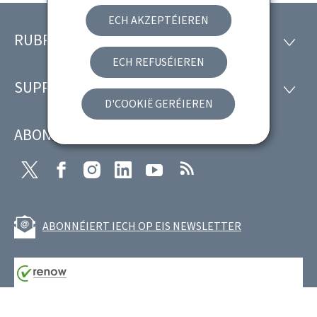
ECH AKZEPTÉIEREN
RUBRICKEN
Fousszeil
RUBRI
ECH REFUSÉIEREN
SUPPORT
SUPP
D'COOKIË GERÉIEREN
ABONNÉIERT EIS
Twitter
Facebook
Instagram
LinkedIn
Youtube
RSS
ABONNÉIERT IECH OP EIS NEWSLETTER