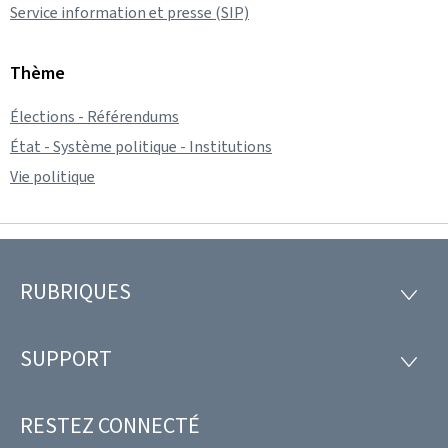
Service information et presse (SIP)
Thème
Élections - Référendums
État - Système politique - Institutions
Vie politique
RUBRIQUES
Pied
RUBRI
de
SUPPORT
SUPP
page
RESTEZ CONNECTÉ