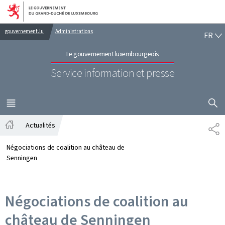
Aller au menu principal
Aller au contenu
FR
gouvernement.lu
Administrations
FR
Le gouvernement luxembourgeois
Service information et presse
AFFICHER
MENU
PRINCIPAL
Actualités
PA
Accueil
Négociations de coalition au château de
Senningen
Négociations de coalition au
château de Senningen