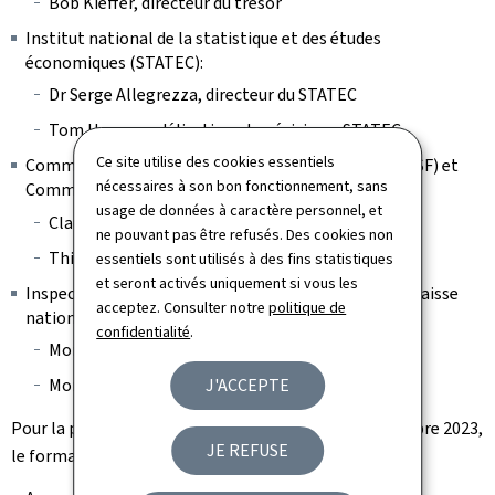
Bob Kieffer, directeur du trésor
Institut national de la statistique et des études
économiques (STATEC):
Dr Serge Allegrezza, directeur du STATEC
Tom Haas, modélisation et prévisions, STATEC
Ce site utilise des cookies essentiels
Commission de surveillance du secteur financier (CSSF) et
nécessaires à son bon fonctionnement, sans
Commissariat aux assurances (CAA):
usage de données à caractère personnel, et
Claude Marx, directeur général de la CSSF
ne pouvant pas être refusés. Des cookies non
Thierry Flamand, président du CAA
essentiels sont utilisés à des fins statistiques
et seront activés uniquement si vous les
Inspection générale de la Sécurité sociale (IGSS) et Caisse
acceptez. Consulter notre
politique de
nationale de Santé (CNS):
confidentialité
.
Monsieur Tom Dominique, directeur de l'IGSS
Monsieur Christian Oberlé, président de la CNS
J'ACCEPTE
Pour la prochaine séance plénière du vendredi 13 octobre 2023,
JE REFUSE
le formateur a invité les entités suivantes: