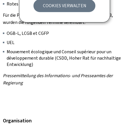
Rotes Kreuz Luxemburg und Caritas Luxemburg
COOKIES VERWALTEN
Für die Plenarsitzung am Montag, den 16. Oktober 2023,
wurden die folgenden Termine vereinbart:
OGB-L, LCGB et CGFP
UEL
Mouvement écologique und Conseil supérieur pour un
développement durable (CSDD, Hoher Rat für nachhaltige
Entwicklung)
Pressemitteilung des Informations- und Presseamtes der
Regierung
Organisation