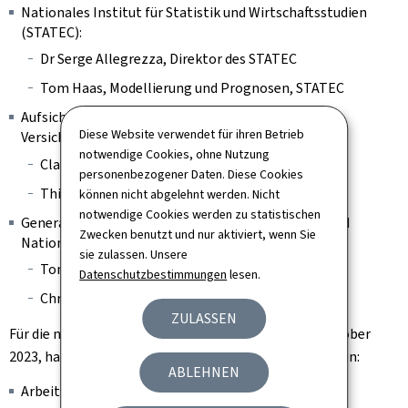
Nationales Institut für Statistik und Wirtschaftsstudien
(STATEC):
Dr Serge Allegrezza, Direktor des STATEC
Tom Haas, Modellierung und Prognosen, STATEC
Aufsichtskommission des Finanzsektors (CSSF) und
Diese Website verwendet für ihren Betrieb
Versicherungsaufsicht (CAA):
notwendige Cookies, ohne Nutzung
Claude Marx, Generaldirektor der CSSF
personenbezogener Daten. Diese Cookies
Thierry Flamand, Vorsitzender der CAA
können nicht abgelehnt werden. Nicht
notwendige Cookies werden zu statistischen
Generalinspektion der Sozialen Sicherheit (IGSS) und
Zwecken benutzt und nur aktiviert, wenn Sie
Nationale Gesundheitskasse (CNS):
sie zulassen. Unsere
Tom Dominique, Direktor der IGSS
Datenschutzbestimmungen
lesen.
Christian Oberlé, Vorsitzender der CNS
ZULASSEN
Für die nächste Plenarsitzung am Freitag, den 13. Oktober
2023, hat der Formateur folgende Instanzen eingeladen:
ABLEHNEN
Arbeitsagentur (ADEM)