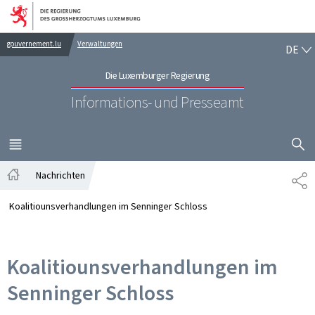
Zur Hauptnavigation
Zum Inhalt
DE
gouvernement.lu
Verwaltungen
DE
Die Luxemburger Regierung
Informations- und Presseamt
SUCHFLED 
MENÜ
HAUPT-
Nachrichten
TE
Startseite
Koalitiounsverhandlungen im Senninger Schloss
Koalitiounsverhandlungen im
Senninger Schloss