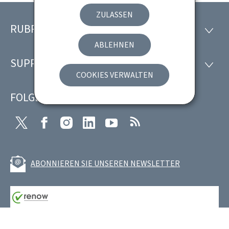
ZULASSEN
RUBRIKEN
Footer
RUBRI
ABLEHNEN
SUPPORT
SUPP
COOKIES VERWALTEN
FOLGEN SIE UNS
Twitter
Facebook
Instagram
LinkedIn
Youtube
RSS
ABONNIEREN SIE UNSEREN NEWSLETTER