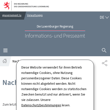
Zur Hauptnavigation
Zum Inhalt
DE
gouvernement.lu
Verwaltungen
DE
Die Luxemburger Regierung
Informations- und Presseamt
SUCHFLED 
MENÜ
HAUPT-
Nachrichten
TE
Startseite
Diese Website verwendet für ihren Betrieb
notwendige Cookies, ohne Nutzung
personenbezogener Daten. Diese Cookies
Nachrichten
können nicht abgelehnt werden. Nicht
notwendige Cookies werden zu statistischen
Zwecken benutzt und nur aktiviert, wenn Sie
sie zulassen. Unsere
Zum letzten Mal aktualisiert am
09.03.2026
Datenschutzbestimmungen
lesen.