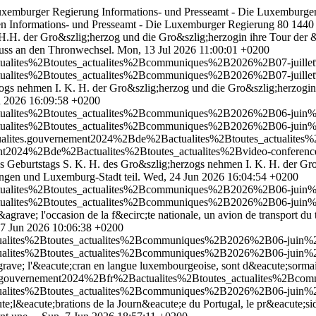
Luxemburger Regierung
Informations- und Presseamt - Die Luxemburge
en Informations- und Presseamt - Die Luxemburger Regierung
80
1440
.H.H. der Gro&szlig;herzog und die Gro&szlig;herzogin ihre Tour der 
uss an den Thronwechsel.
Mon, 13 Jul 2026 11:00:01 +0200
tualites%2Btoutes_actualites%2Bcommuniques%2B2026%2B07-juillet%2
tualites%2Btoutes_actualites%2Bcommuniques%2B2026%2B07-juillet%2
zogs nehmen I. K. H. der Gro&szlig;herzog und die Gro&szlig;herzogin
n 2026 16:09:58 +0200
ctualites%2Btoutes_actualites%2Bcommuniques%2B2026%2B06-juin%2
ctualites%2Btoutes_actualites%2Bcommuniques%2B2026%2B06-juin%2
actualites.gouvernement2024%2Bde%2Bactualites%2Btoutes_actualite
nement2024%2Bde%2Bactualites%2Btoutes_actualites%2Bvideo-confer
s Geburtstags S. K. H. des Gro&szlig;herzogs nehmen I. K. H. der Gro
ingen und Luxemburg-Stadt teil.
Wed, 24 Jun 2026 16:04:54 +0200
ctualites%2Btoutes_actualites%2Bcommuniques%2B2026%2B06-juin%2B2
ctualites%2Btoutes_actualites%2Bcommuniques%2B2026%2B06-juin%2B2
&agrave; l'occasion de la f&ecirc;te nationale, un avion de transport 
7 Jun 2026 10:06:38 +0200
ctualites%2Btoutes_actualites%2Bcommuniques%2B2026%2B06-juin%2B
ctualites%2Btoutes_actualites%2Bcommuniques%2B2026%2B06-juin%2B
 &agrave; l'&eacute;cran en langue luxembourgeoise, sont d&eacute;sor
ites.gouvernement2024%2Bfr%2Bactualites%2Btoutes_actualites%2B
actualites%2Btoutes_actualites%2Bcommuniques%2B2026%2B06-juin%2
e;l&eacute;brations de la Journ&eacute;e du Portugal, le pr&eacute;s