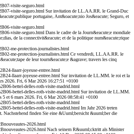
07-visite-seguro.html
07-visite-seguro.html
Sur invitation de LL.AA.RR. le Grand-Duc
R&eacute;publique portugaise, Ant&oacute;nio Jos&eacute; Seguro, et
06-visite-seguro.html
06-visite-seguro.html
Dans le cadre de la Journ&eacute;e mondiale
e;dias, de la connectivit&eacute; et de la politique num&eacute;rique
2-me-protection-journalistes.html
2-me-protection-journalistes.html
Ce vendredi, LL.AA.RR. le
eacute;tape de leur tourn&eacute;e &agrave; travers les cinq
24-llaarr-joyeuse-entree.html
24-llaarr-joyeuse-entree.html
Sur invitation de LL.MM. le roi et la
ars 2026.
Fri, 6 Mar 2026 16:27:51 +0100
-bettel-delles-roth-visite-madrid.html
-bettel-delles-roth-visite-madrid.html
Sur invitation de LL.MM.
s 5 et 6 mars 2026.
Fri, 6 Mar 2026 08:58:41 +0100
-bettel-delles-roth-visite-madrid.html
-bettel-delles-roth-visite-madrid.html
Im Jahr 2026 treten
t. Nachstehend finden Sie eine &Uuml;bersicht &uuml;ber die
2Bnouveautes-2026.html
2Bnouveautes-2026.html
Nach seinem R&uuml;cktritt als Minister