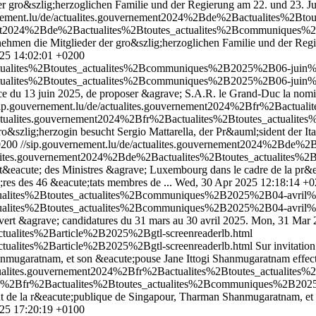
r gro&szlig;herzoglichen Familie und der Regierung am 22. und 23. Ju
rnement.lu/de/actualites.gouvernement2024%2Bde%2Bactualites%2B
ement2024%2Bde%2Bactualites%2Btoutes_actualites%2Bcommuniques%2
ehmen die Mitglieder der gro&szlig;herzoglichen Familie und der Regi
025 14:02:01 +0200
ctualites%2Btoutes_actualites%2Bcommuniques%2B2025%2B06-juin%2
ctualites%2Btoutes_actualites%2Bcommuniques%2B2025%2B06-juin%2
e du 13 juin 2025, de proposer &agrave; S.A.R. le Grand-Duc la nomin
sip.gouvernement.lu/de/actualites.gouvernement2024%2Bfr%2Bactu
/actualites.gouvernement2024%2Bfr%2Bactualites%2Btoutes_actual
zlig;herzogin besucht Sergio Mattarella, der Pr&auml;sident der Itali
0200
//sip.gouvernement.lu/de/actualites.gouvernement2024%2Bde
tualites.gouvernement2024%2Bde%2Bactualites%2Btoutes_actualites
it&eacute; des Ministres &agrave; Luxembourg dans le cadre de la pr&
;res des 46 &eacute;tats membres de ...
Wed, 30 Apr 2025 12:18:14 +
ctualites%2Btoutes_actualites%2Bcommuniques%2B2025%2B04-avril%2
ctualites%2Btoutes_actualites%2Bcommuniques%2B2025%2B04-avril%2
t &agrave; candidatures du 31 mars au 30 avril 2025.
Mon, 31 Mar 
actualites%2Barticle%2B2025%2Bgtl-screenreaderlb.html
actualites%2Barticle%2B2025%2Bgtl-screenreaderlb.html
Sur invitati
anmugaratnam, et son &eacute;pouse Jane Ittogi Shanmugaratnam effect
actualites.gouvernement2024%2Bfr%2Bactualites%2Btoutes_actualit
2024%2Bfr%2Bactualites%2Btoutes_actualites%2Bcommuniques%2B2025
 de la r&eacute;publique de Singapour, Tharman Shanmugaratnam, et s
025 17:20:19 +0100