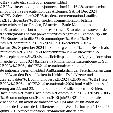
7-visite-etat-singapour-journee-1.html
7-visite-etat-singapour-journee-1.html
Le 16 d&eacute;cembre
Luxembourg et la r&eacute;gion des Ardennes.
Sat, 14 Dec 2024
024%2B12-decembre%2B06-frieden-commemoration-bataille-
4%2B12-decembre%2B06-frieden-commemoration-bataille-
emier ministre Luc Frieden, l'American Battle Monuments
m&eacute;moration nationale est consacr&eacute;e au souvenir de la
e;r&eacute;monies seront pr&eacute;vues &agrave; Luxembourg-Ville
lites%2Btoutes_actualites%2Bcommuniques%2B2024%2B10-
actualites%2Bcommuniques%2B2024%2B10-octobre%2B09-
iskus am 26. September 2024 Luxemburg einen offiziellen Besuch ab.
ommuniques%2B2024%2B09-septembre%2B20-visite-officielle-
9-septembre%2B20-visite-officielle-pape.html
&Agrave; l'occasion
e dimanche 23 juin 2024 &agrave; la Philharmonie Luxembourg ...
Sun,
s%2B2024%2B06-juin%2B21-fete-nationale-ceremonie.html
e-nationale-ceremonie.html
Anl&auml;sslich der Feierlichkeiten zum
i 2024 an den Festlichkeiten in Kehlen, Esch/Alzette und
Btoutes_actualites%2Bcommuniques%2B2024%2B06-juin%2B21-fete-
2B2024%2B06-juin%2B21-fete-nationale-2024.html
Anl&auml;sslich
erung am 22. und 23. Juni 2024 an den Festlichkeiten in Kehlen,
e%2Bactualites%2Btoutes_actualites%2Bcommuniques%2B2024%2B06-
lites%2Bcommuniques%2B2024%2B06-juin%2B21-fete-nationale-
te nationale, un avion de transport A400M ainsi qu'un avion de
titude de l'avenue de la Libert&eacute;.
Wed, 12 Jun 2024 17:09:57
n%2B12-fete-nationale-survol-avenue-liberte.html