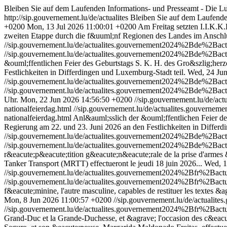
Bleiben Sie auf dem Laufenden Informations- und Presseamt - Die 
http://sip.gouvernement.lu/de/actualites
Bleiben Sie auf dem Laufend
+0200
Mon, 13 Jul 2026 11:00:01 +0200
Am Freitag setzten I.I.K.K
zweiten Etappe durch die f&uuml;nf Regionen des Landes im Anschl
//sip.gouvernement.lu/de/actualites.gouvernement2024%2Bde%2Bac
//sip.gouvernement.lu/de/actualites.gouvernement2024%2Bde%2Bac
&ouml;ffentlichen Feier des Geburtstags S. K. H. des Gro&szlig;her
Festlichkeiten in Differdingen und Luxemburg-Stadt teil.
Wed, 24 Ju
//sip.gouvernement.lu/de/actualites.gouvernement2024%2Bde%2Ba
//sip.gouvernement.lu/de/actualites.gouvernement2024%2Bde%2Ba
Uhr.
Mon, 22 Jun 2026 14:56:50 +0200
//sip.gouvernement.lu/de/
nationalfeierdag.html
//sip.gouvernement.lu/de/actualites.gouver
nationalfeierdag.html
Anl&auml;sslich der &ouml;ffentlichen Feier de
Regierung am 22. und 23. Juni 2026 an den Festlichkeiten in Differd
//sip.gouvernement.lu/de/actualites.gouvernement2024%2Bde%2Ba
//sip.gouvernement.lu/de/actualites.gouvernement2024%2Bde%2Ba
r&eacute;p&eacute;tition g&eacute;n&eacute;rale de la prise d'armes 
Tanker Transport (MRTT) effectueront le jeudi 18 juin 2026...
Wed, 1
//sip.gouvernement.lu/de/actualites.gouvernement2024%2Bfr%2Ba
//sip.gouvernement.lu/de/actualites.gouvernement2024%2Bfr%2Ba
f&eacute;minine, l'autre masculine, capables de restituer les textes
Mon, 8 Jun 2026 11:00:57 +0200
//sip.gouvernement.lu/de/actual
//sip.gouvernement.lu/de/actualites.gouvernement2024%2Bfr%2B
Grand-Duc et la Grande-Duchesse, et &agrave; l'occasion des c&eacut