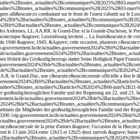
tualites%2Btoutes_actualites%2Bcommuniques%2B2025%2B03-mars%2B2
tualites%2Btoutes_actualites%2Bcommuniques%2B2025%2B03-mars%2B2
nes alli&eacute;es combattant sur le front de l'ouest s'abattit sur le 
nt2024%2Bfr%2Bactualites%2Btoutes_actualites%2Bcommuniques%2B2
2024%2Bfr%2Bactualites%2Btoutes_actualites%2Bcommuniques%2B202
le des Ardennes, LL.AA.RR. le Grand-Duc et la Grande-Duchesse, le Pr
te;rique &agrave; Luxembourg invitent ...
La Journ&eacute;e de com
n de 1940 &agrave; 1945. &Agrave; cette occasion, plusieurs c&eacut
ip.gouvernement.lu/de/actualites.gouvernement2024%2Bfr%2Bactua
lu/de/actualites.gouvernement2024%2Bfr%2Bactualites%2Btoutes_
n Hoheit des Gro&szlig;herzogs stattet Seine Heiligkeit Papst Franz
ites.gouvernement2024%2Bde%2Bactualites%2Btoutes_actualites%2Bc
%2Bde%2Bactualites%2Btoutes_actualites%2Bcommuniques%2B2024%2B0
 S.A.R. le Grand-Duc, une c&eacute;r&eacute;monie officielle a lieu l
gouvernement2024%2Bfr%2Bactualites%2Btoutes_actualites%2Barticle
ualites%2Btoutes_actualites%2Barticles%2B2024%2B06-juin%2B21-fet
r gro&szlig;herzoglichen Familie und der Regierung am 22. und 23. Jun
ernement.lu/de/actualites.gouvernement2024%2Bde%2Bactualites%2
ement2024%2Bde%2Bactualites%2Btoutes_actualites%2Bcommuniques%
ehmen die Mitglieder der gro&szlig;herzoglichen Familie und der Regi
+0200
//sip.gouvernement.lu/de/actualites.gouvernement2024%2Bd
e/actualites.gouvernement2024%2Bde%2Bactualites%2Btoutes_actua
e;n&eacute;rale de la prise d'armes &agrave; l'occasion de la f&ecirc;
t le 13 juin 2024 entre 12h15 et 12h25 deux survols &agrave; basse al
r%2Bactualites%2Btoutes_actualites%2Bcommuniques%2B2024%2B06-jui