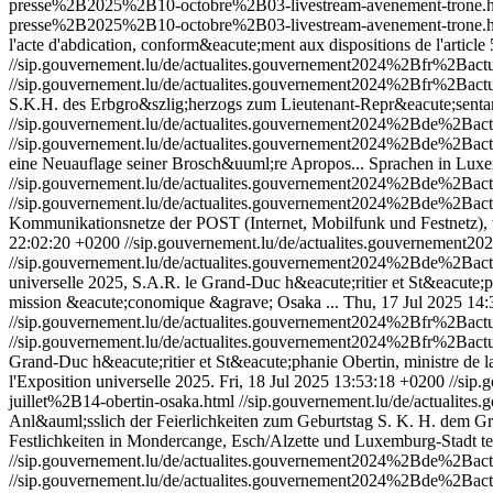
presse%2B2025%2B10-octobre%2B03-livestream-avenement-trone.
presse%2B2025%2B10-octobre%2B03-livestream-avenement-trone.h
l'acte d'abdication, conform&eacute;ment aux dispositions de l'article 
//sip.gouvernement.lu/de/actualites.gouvernement2024%2Bfr%2Ba
//sip.gouvernement.lu/de/actualites.gouvernement2024%2Bfr%2Ba
S.K.H. des Erbgro&szlig;herzogs zum Lieutenant-Repr&eacute;sentant
//sip.gouvernement.lu/de/actualites.gouvernement2024%2Bde%2Ba
//sip.gouvernement.lu/de/actualites.gouvernement2024%2Bde%2Ba
eine Neuauflage seiner Brosch&uuml;re Apropos... Sprachen in Luxe
//sip.gouvernement.lu/de/actualites.gouvernement2024%2Bde%2B
//sip.gouvernement.lu/de/actualites.gouvernement2024%2Bde%2B
Kommunikationsnetze der POST (Internet, Mobilfunk und Festnetz), v
22:02:20 +0200
//sip.gouvernement.lu/de/actualites.gouvernemen
//sip.gouvernement.lu/de/actualites.gouvernement2024%2Bde%2Bac
universelle 2025, S.A.R. le Grand-Duc h&eacute;ritier et St&eacute;ph
mission &eacute;conomique &agrave; Osaka ...
Thu, 17 Jul 2025 14
//sip.gouvernement.lu/de/actualites.gouvernement2024%2Bfr%2Bac
//sip.gouvernement.lu/de/actualites.gouvernement2024%2Bfr%2Bac
Grand-Duc h&eacute;ritier et St&eacute;phanie Obertin, ministre de la
l'Exposition universelle 2025.
Fri, 18 Jul 2025 13:53:18 +0200
//sip
juillet%2B14-obertin-osaka.html
//sip.gouvernement.lu/de/actuali
Anl&auml;sslich der Feierlichkeiten zum Geburtstag S. K. H. dem Gr
Festlichkeiten in Mondercange, Esch/Alzette und Luxemburg-Stadt tei
//sip.gouvernement.lu/de/actualites.gouvernement2024%2Bde%2Ba
//sip.gouvernement.lu/de/actualites.gouvernement2024%2Bde%2Ba