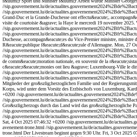
f&uuml;r Sport und Minister f&uuml;r Arbeit wurde Minister Georg
//sip.gouvernement.lu/de/actualites.gouvernement2024%2Bde%2B
//sip.gouvernement.lu/de/actualites.gouvernement2024%2Bde%2B
Grand-Duc et la Grande-Duchesse ont effectu&eacute;, accompagn&eac
visite de courtoisie &agrave; la Haye le mercredi 19 novembre 2025.
//sip.gouvernement.lu/de/actualites.gouvernement2024%2Bfr%2Bac
//sip.gouvernement.lu/de/actualites.gouvernement2024%2Bfr%2Bac
Duchesse, accompagn&eacute;es du Vice-Premier ministre, ministre des
R&eacute;publique f&eacute;d&eacute;rale d'Allemagne.
Mon, 27 Oc
//sip.gouvernement.lu/de/actualites.gouvernement2024%2Bfr%2Ba
//sip.gouvernement.lu/de/actualites.gouvernement2024%2Bfr%2Ba
de comm&eacute;moration nationale, en souvenir de la r&eacute;sistan
c&eacute;r&eacute;monies ont lieu &agrave; Luxembourg-Ville le d
//sip.gouvernement.lu/de/actualites.gouvernement2024%2Bfr%2Ba
//sip.gouvernement.lu/de/actualites.gouvernement2024%2Bfr%2Ba
Mitglieder der gro&szlig;herzoglichen Familie und der Regierungsmit
Korps, wird unter dem Vorsitz des Erzbischofs von Luxemburg, Kard
+0200
//sip.gouvernement.lu/de/actualites.gouvernement2024%2B
//sip.gouvernement.lu/de/actualites.gouvernement2024%2Bde%2Ba
Gro&szlig;herzogs durch das Land wird das gro&szlig;herzogliche P
//sip.gouvernement.lu/de/actualites.gouvernement2024%2Bde%2Ba
//sip.gouvernement.lu/de/actualites.gouvernement2024%2Bde%2Ba
Sat, 4 Oct 2025 07:46:32 +0200
//sip.gouvernement.lu/de/actuali
avenement-trone.html
//sip.gouvernement.lu/de/actualites.gouver
trone.html
Der Livestream beginnt gegen 9:30 Uhr.
Fri, 3 Oct 2025 