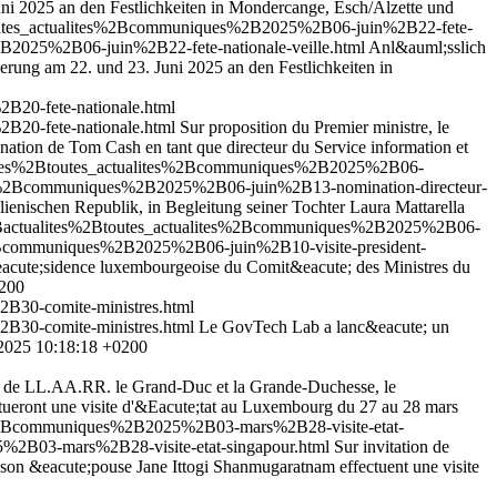
ni 2025 an den Festlichkeiten in Mondercange, Esch/Alzette und
toutes_actualites%2Bcommuniques%2B2025%2B06-juin%2B22-fete-
B2025%2B06-juin%2B22-fete-nationale-veille.html
Anl&auml;sslich
erung am 22. und 23. Juni 2025 an den Festlichkeiten in
B20-fete-nationale.html
B20-fete-nationale.html
Sur proposition du Premier ministre, le
ation de Tom Cash en tant que directeur du Service information et
alites%2Btoutes_actualites%2Bcommuniques%2B2025%2B06-
ites%2Bcommuniques%2B2025%2B06-juin%2B13-nomination-directeur-
enischen Republik, in Begleitung seiner Tochter Laura Mattarella
%2Bactualites%2Btoutes_actualites%2Bcommuniques%2B2025%2B06-
%2Bcommuniques%2B2025%2B06-juin%2B10-visite-president-
eacute;sidence luxembourgeoise du Comit&eacute; des Ministres du
0200
B30-comite-ministres.html
B30-comite-ministres.html
Le GovTech Lab a lanc&eacute; un
2025 10:18:18 +0200
on de LL.AA.RR. le Grand-Duc et la Grande-Duchesse, le
ueront une visite d'&Eacute;tat au Luxembourg du 27 au 28 mars
es%2Bcommuniques%2B2025%2B03-mars%2B28-visite-etat-
%2B03-mars%2B28-visite-etat-singapour.html
Sur invitation de
on &eacute;pouse Jane Ittogi Shanmugaratnam effectuent une visite