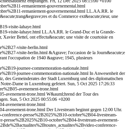
schiedsaudienz empfangen.
Fri, 12 Dec 2025 08:15:00 +0100
mbre%2B11-remaniement-gouvernemental.html
mbre%2B11-remaniement-gouvernemental.html
LL.AA.RR. le
s &eacute;trang&egrave;res et du Commerce ext&eacute;rieur, une
19-visite-lahaye.html
19-visite-lahaye.html
LL.AA.RR. le Grand-Duc et la Grande-
avier Bettel, ont effectu&eacute; une visite de courtoisie en
%2B27-visite-berlin.html
%2B27-visite-berlin.html
&Agrave; l'occasion de la Journ&eacute;e
rant l'occupation de 1940 &agrave; 1945, plusieurs
e%2B19-journee-commemoration-nationale.html
e%2B19-journee-commemoration-nationale.html
In Anwesenheit der
stiz, des Gemeinderates der Stadt Luxemburg und des diplomatischen
e Notre-Dame in Luxemburg gefeiert.
Sun, 5 Oct 2025 17:26:33
bre%2B05-avenement-trone.html
05-avenement-trone.html
W&auml;hrend der Tour des
ngen.
Sun, 5 Oct 2025 00:55:06 +0200
04-avenement-trone.html
04-avenement-trone.html
Der Livestream beginnt gegen 12:00 Uhr.
deo-conference-presse%2B2025%2B10-octobre%2B04-livestream-
ence-presse%2B2025%2B10-octobre%2B04-livestream-avenement-
4%2Bde%2Bactualites%2Btoutes_actualites%2Bvideo-conference-