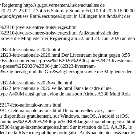
r Regierung
http://sip.gouvernement.lu/de/actualites
de
20
21
22
23
0
1
2
3
4
5
6
Saturday
Sunday
Fri, 10 Jul 2026 16:00:00
&quot;Joyeuses Entr&eacute;es&quot; in Ulflingen fort &ndash; der
B10-joyeuse-entree-troisvierges.html
B10-joyeuse-entree-troisvierges.html
Anl&auml;sslich der
 sowie die Mitglieder der Regierung am 22. und 23. Juni 2026 an den
B23-fete-nationale-2026.html
B23-fete-nationale-2026.html
Der Livestream beginnt gegen 8:55
s%2Bvideo-conference-presse%2B2026%2B06-juin%2B23-livestream-
ence-presse%2B2026%2B06-juin%2B23-livestream-
&szlig;herzog und die Gro&szlig;herzogin sowie die Mitglieder der
2-fete-nationale-2026-veille.html
2-fete-nationale-2026-veille.html
Dans le cadre d'une
du type A400M ainsi qu'un avion de transport Airbus A330 Multi Role
17-fete-nationale-avions.html
17-fete-nationale-avions.html
Deux nouvelles voix, l'une
mais disponibles gratuitement, sur Windows, macOS, Android et iOS.
communiques%2B2026%2B06-juin%2B08-langue-luxembourgeoise.html
B08-langue-luxembourgeoise.html
Sur invitation de LL.AA.RR. le
ident de la R&eacute;publique portugaise, Ant&oacute;nio Jos&eacute;