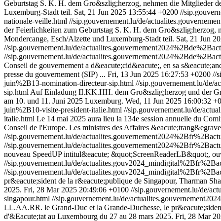
Geburtstag S. K. H. dem Gro&szlig;herzog, nehmen die Mitglieder de
Luxemburg-Stadt teil.
Sat, 21 Jun 2025 13:55:44 +0200
//sip.gouve
nationale-veille.html
//sip.gouvernement.lu/de/actualites.gouvern
der Feierlichkeiten zum Geburtstag S. K. H. dem Gro&szlig;herzog, n
Mondercange, Esch/Alzette und Luxemburg-Stadt teil.
Sat, 21 Jun 2
//sip.gouvernement.lu/de/actualites.gouvernement2024%2Bde%2Ba
//sip.gouvernement.lu/de/actualites.gouvernement2024%2Bde%2Ba
Conseil de gouvernement a d&eacute;cid&eacute;, en sa s&eacute;anc
presse du gouvernement (SIP) ...
Fri, 13 Jun 2025 16:27:53 +0200
//
juin%2B13-nomination-directeur-sip.html
//sip.gouvernement.lu/de
sip.html
Auf Einladung II.KK.HH. dem Gro&szlig;herzog und der Gro&s
am 10. und 11. Juni 2025 Luxemburg.
Wed, 11 Jun 2025 16:00:32 +
juin%2B10-visite-president-italie.html
//sip.gouvernement.lu/de/ac
italie.html
Le 14 mai 2025 aura lieu la 134e session annuelle du Com
Conseil de l'Europe. Les ministres des Affaires &eacute;trang&egrave
//sip.gouvernement.lu/de/actualites.gouvernement2024%2Bfr%2Ba
//sip.gouvernement.lu/de/actualites.gouvernement2024%2Bfr%2Ba
nouveau SpeedUP intitul&eacute; &quot;ScreenReaderLB&quot;, ouver
//sip.gouvernement.lu/de/actualites.gouv2024_mindigital%2Bfr%2B
//sip.gouvernement.lu/de/actualites.gouv2024_mindigital%2Bfr%2B
pr&eacute;sident de la r&eacute;publique de Singapour, Tharman Sh
2025.
Fri, 28 Mar 2025 20:49:06 +0100
//sip.gouvernement.lu/de/
singapour.html
//sip.gouvernement.lu/de/actualites.gouvernement
LL.AA.RR. le Grand-Duc et la Grande-Duchesse, le pr&eacute;sident
d'&Eacute;tat au Luxembourg du 27 au 28 mars 2025.
Fri, 28 Mar 2