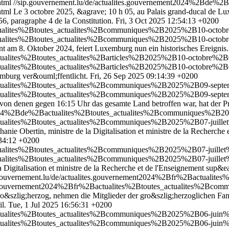
html
//sip.gouvernement.lu/de/actualites.gouvernement2024%2Bde%2B
tml
Le 3 octobre 2025, &agrave; 10 h 05, au Palais grand-ducal de L
56, paragraphe 4 de la Constitution.
Fri, 3 Oct 2025 12:54:13 +0200
ctualites%2Btoutes_actualites%2Bcommuniques%2B2025%2B10-octobr
ctualites%2Btoutes_actualites%2Bcommuniques%2B2025%2B10-octobr
 am 8. Oktober 2024, feiert Luxemburg nun ein historisches Ereignis.
ctualites%2Btoutes_actualites%2Barticles%2B2025%2B10-octobre%2B
ctualites%2Btoutes_actualites%2Barticles%2B2025%2B10-octobre%2B
mburg ver&ouml;ffentlicht.
Fri, 26 Sep 2025 09:14:39 +0200
actualites%2Btoutes_actualites%2Bcommuniques%2B2025%2B09-septe
actualites%2Btoutes_actualites%2Bcommuniques%2B2025%2B09-septe
on denen gegen 16:15 Uhr das gesamte Land betroffen war, hat der Pre
t2024%2Bde%2Bactualites%2Btoutes_actualites%2Bcommuniques%2B2025
tualites%2Btoutes_actualites%2Bcommuniques%2B2025%2B07-juillet%2
anie Obertin, ministre de la Digitalisation et ministre de la Recherch
:34:12 +0200
tualites%2Btoutes_actualites%2Bcommuniques%2B2025%2B07-juillet%
tualites%2Btoutes_actualites%2Bcommuniques%2B2025%2B07-juillet%
 Digitalisation et ministre de la Recherche et de l'Enseignement sup&ea
.gouvernement.lu/de/actualites.gouvernement2024%2Bfr%2Bactuali
tes.gouvernement2024%2Bfr%2Bactualites%2Btoutes_actualites%2Bco
o&szlig;herzog, nehmen die Mitglieder der gro&szlig;herzoglichen Fam
l.
Tue, 1 Jul 2025 16:56:31 +0200
ctualites%2Btoutes_actualites%2Bcommuniques%2B2025%2B06-juin%2
ctualites%2Btoutes_actualites%2Bcommuniques%2B2025%2B06-juin%2