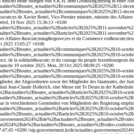
es Mischo heute Morgen von S.K.H. dem Gro&szlig;herzog in einer Ab
actualites%2Btoutes_actualites%2Bcommuniques%2B2025%2B12-dece
actualites%2Btoutes_actualites%2Bcommuniques%2B2025%2B12-dece
ute;es de Xavier Bettel, Vice-Premier ministre, ministre des Affaire
Wed, 19 Nov 2025 15:36:13 +0100
tualites%2Btoutes_actualites%2Barticles%2B2025%2B11-novembre%2B
tualites%2Btoutes_actualites%2Barticles%2B2025%2B11-novembre%2B
 Affaires &eacute;trang&egrave;res et du Commerce ext&eacute;rieur, X
t 2025 15:05:27 +0100
ctualites%2Btoutes_actualites%2Bcommuniques%2B2025%2B10-octobre
ctualites%2Btoutes_actualites%2Bcommuniques%2B2025%2B10-octobre
ce, de la solidarit&eacute; et du courage du peuple luxembourgeois du
imanche 19 octobre 2025.
Mon, 20 Oct 2025 08:09:25 +0200
ctualites%2Btoutes_actualites%2Bcommuniques%2B2025%2B10-octobr
ctualites%2Btoutes_actualites%2Bcommuniques%2B2025%2B10-octobr
glieder, der Abgeordneten sowie der Mitglieder des Staatsrates, der Ju
inal Jean-Claude Hollerich, eine Messe mit Te Deum in der Kathedral
de%2Bactualites%2Btoutes_actualites%2Barticles%2B2025%2B10-octo
ctualites%2Btoutes_actualites%2Barticles%2B2025%2B10-octobre%2B
aar in verschiedenen Gemeinden von Mitgliedern der Regierung empfa
ctualites%2Btoutes_actualites%2Barticles%2B2025%2B10-octobre%2B
ctualites%2Btoutes_actualites%2Barticles%2B2025%2B10-octobre%2B
tes.gouvernement2024%2Bde%2Bactualites%2Btoutes_actualites%2Bvi
nement2024%2Bde%2Bactualites%2Btoutes_actualites%2Bvideo-confer
07:47:45 +0200
//sip.gouvernement.lu/de/actualites.gouvernement202