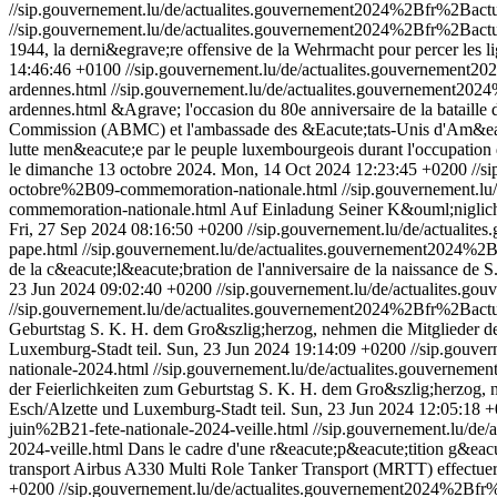
//sip.gouvernement.lu/de/actualites.gouvernement2024%2Bfr%2Bac
//sip.gouvernement.lu/de/actualites.gouvernement2024%2Bfr%2Bac
1944, la derni&egrave;re offensive de la Wehrmacht pour percer les lig
14:46:46 +0100
//sip.gouvernement.lu/de/actualites.gouverneme
ardennes.html
//sip.gouvernement.lu/de/actualites.gouvernement
ardennes.html
&Agrave; l'occasion du 80e anniversaire de la batail
Commission (ABMC) et l'ambassade des &Eacute;tats-Unis d'Am&eacu
lutte men&eacute;e par le peuple luxembourgeois durant l'occupatio
le dimanche 13 octobre 2024.
Mon, 14 Oct 2024 12:23:45 +0200
//s
octobre%2B09-commemoration-nationale.html
//sip.gouvernement.
commemoration-nationale.html
Auf Einladung Seiner K&ouml;nigliche
Fri, 27 Sep 2024 08:16:50 +0200
//sip.gouvernement.lu/de/actual
pape.html
//sip.gouvernement.lu/de/actualites.gouvernement2024
de la c&eacute;l&eacute;bration de l'anniversaire de la naissance de
23 Jun 2024 09:02:40 +0200
//sip.gouvernement.lu/de/actualites.
//sip.gouvernement.lu/de/actualites.gouvernement2024%2Bfr%2Bact
Geburtstag S. K. H. dem Gro&szlig;herzog, nehmen die Mitglieder de
Luxemburg-Stadt teil.
Sun, 23 Jun 2024 19:14:09 +0200
//sip.gouv
nationale-2024.html
//sip.gouvernement.lu/de/actualites.gouvern
der Feierlichkeiten zum Geburtstag S. K. H. dem Gro&szlig;herzog, n
Esch/Alzette und Luxemburg-Stadt teil.
Sun, 23 Jun 2024 12:05:18 
juin%2B21-fete-nationale-2024-veille.html
//sip.gouvernement.lu/d
2024-veille.html
Dans le cadre d'une r&eacute;p&eacute;tition g&eacut
transport Airbus A330 Multi Role Tanker Transport (MRTT) effectueron
+0200
//sip.gouvernement.lu/de/actualites.gouvernement2024%2Bf