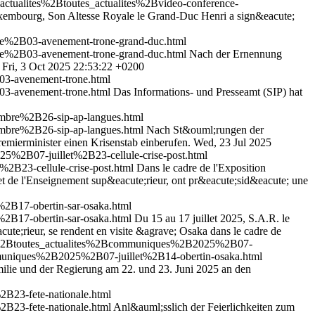
actualites%2Btoutes_actualites%2Bvideo-conference-
uxembourg, Son Altesse Royale le Grand-Duc Henri a sign&eacute;
e%2B03-avenement-trone-grand-duc.html
e%2B03-avenement-trone-grand-duc.html
Nach der Ernennung
Fri, 3 Oct 2025 22:53:22 +0200
03-avenement-trone.html
03-avenement-trone.html
Das Informations- und Presseamt (SIP) hat
mbre%2B26-sip-ap-langues.html
mbre%2B26-sip-ap-langues.html
Nach St&ouml;rungen der
mierminister einen Krisenstab einberufen.
Wed, 23 Jul 2025
%2B07-juillet%2B23-cellule-crise-post.html
B23-cellule-crise-post.html
Dans le cadre de l'Exposition
e et de l'Enseignement sup&eacute;rieur, ont pr&eacute;sid&eacute; une
2B17-obertin-sar-osaka.html
2B17-obertin-sar-osaka.html
Du 15 au 17 juillet 2025, S.A.R. le
cute;rieur, se rendent en visite &agrave; Osaka dans le cadre de
tes%2Btoutes_actualites%2Bcommuniques%2B2025%2B07-
mmuniques%2B2025%2B07-juillet%2B14-obertin-osaka.html
ilie und der Regierung am 22. und 23. Juni 2025 an den
B23-fete-nationale.html
B23-fete-nationale.html
Anl&auml;sslich der Feierlichkeiten zum