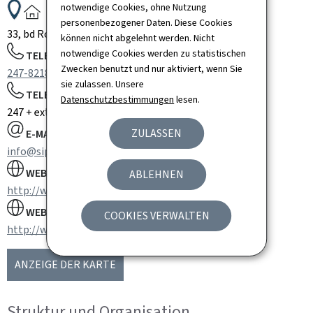
ADRESSE:
notwendige Cookies, ohne Nutzung
personenbezogener Daten. Diese Cookies
33, bd Roosevelt
L-2450
Luxembourg
Luxembourg
können nicht abgelehnt werden. Nicht
notwendige Cookies werden zu statistischen
TELEFON:
Zwecken benutzt und nur aktiviert, wenn Sie
247-82181
sie zulassen. Unsere
TELEFONZENTRALE:
Datenschutzbestimmungen
lesen.
247 + extension
ZULASSEN
E-MAIL:
info@sip.etat.lu
WEBSITE:
ABLEHNEN
http://www.luxembourg.lu
WEBSITE:
COOKIES VERWALTEN
http://www.gouvernement.lu
ANZEIGE DER KARTE
Struktur und Organisation