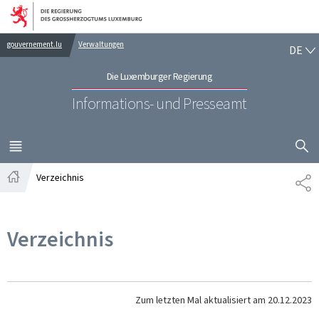
Zur Hauptnavigation
Zum Inhalt
DE
gouvernement.lu
Verwaltungen
DE
Die Luxemburger Regierung
Informations- und Presseamt
SUCHFLED 
MENÜ
HAUPT-
Verzeichnis
TE
Startseite
Verzeichnis
Zum letzten Mal aktualisiert am
20.12.2023