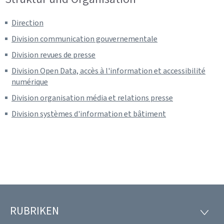
Direction
Division communication gouvernementale
Division revues de presse
Division Open Data, accès à l'information et accessibilité
numérique
Division organisation média et relations presse
Division systèmes d'information et bâtiment
RUBRIKEN
Footer
RUBRI