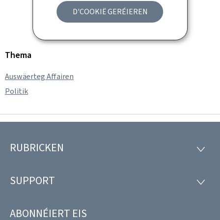
D'COOKIË GERÉIEREN
Thema
Auswäerteg Affairen
Politik
RUBRICKEN
Fousszeil
RUBRI
SUPPORT
SUPP
ABONNÉIERT EIS