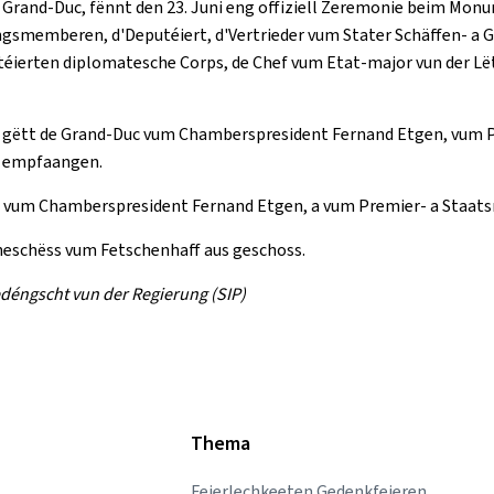
m Grand-Duc, fënnt den 23. Juni eng offiziell Zeremonie beim Mon
gsmemberen, d'Deputéiert, d'Vertrieder vum Stater Schäffen- a G
éierten diplomatesche Corps, de Chef vum Etat-major vun der Lët
t, gëtt de Grand-Duc vum Chamberspresident Fernand Etgen, vum Pr
, empfaangen.
vum Chamberspresident Fernand Etgen, a vum Premier- a Staatsmi
uneschëss vum Fetschenhaff aus geschoss.
déngscht vun der Regierung (SIP)
Thema
Feierlechkeeten Gedenkfeieren