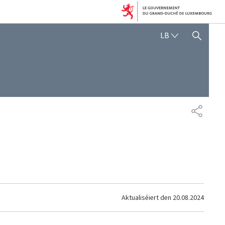
LËTZEBUERGE
LB
SHOW HIDE SEARCH
SHARE
Aktualiséiert den
20.08.2024