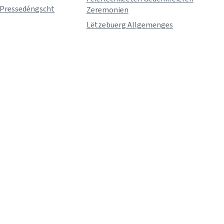
 Pressedéngscht
Zeremonien
Lëtzebuerg Allgemenges