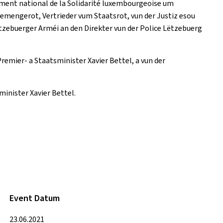
ument national de la Solidarité luxembourgeoise um
emengerot, Vertrieder vum Staatsrot, vun der Justiz esou
zebuerger Arméi an den Direkter vun der Police Lëtzebuerg
emier- a Staatsminister Xavier Bettel, a vun der
nister Xavier Bettel.
Event Datum
23.06.2021