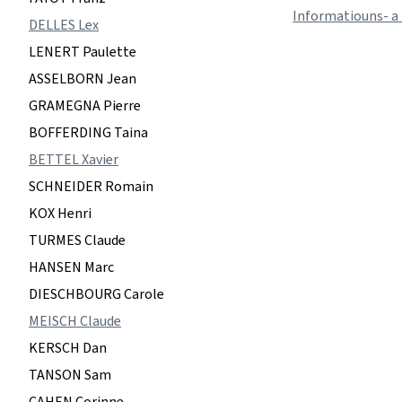
Informatiouns- a
DELLES Lex
LENERT Paulette
ASSELBORN Jean
GRAMEGNA Pierre
BOFFERDING Taina
BETTEL Xavier
SCHNEIDER Romain
KOX Henri
TURMES Claude
HANSEN Marc
DIESCHBOURG Carole
MEISCH Claude
KERSCH Dan
TANSON Sam
CAHEN Corinne