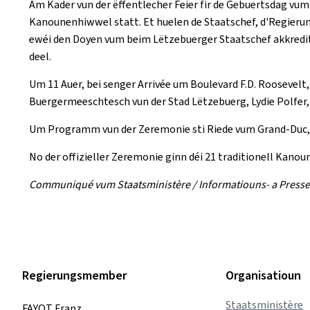
Am Kader vun der ëffentlecher Feier fir de Gebuertsdag vu
Kanounenhiwwel statt. Et huelen de Staatschef, d'Regierun
ewéi den Doyen vum beim Lëtzebuerger Staatschef akkredit
deel.
Um 11 Auer, bei senger Arrivée um Boulevard F.D. Roosevel
Buergermeeschtesch vun der Stad Lëtzebuerg, Lydie Polfer
Um Programm vun der Zeremonie sti Riede vum Grand-Duc, 
No der offizieller Zeremonie ginn déi 21 traditionell Kano
Communiqué vum Staatsministère / Informatiouns- a Presse
Regierungsmember
Organisatioun
Staatsministère
FAYOT Franz