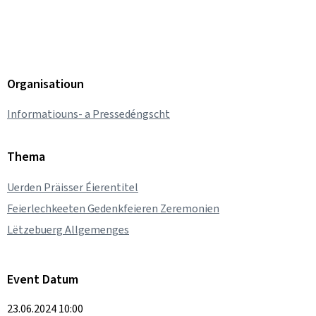
Organisatioun
Informatiouns- a Pressedéngscht
Thema
Uerden Präisser Éierentitel
Feierlechkeeten Gedenkfeieren Zeremonien
Lëtzebuerg Allgemenges
Event Datum
23.06.2024 10:00