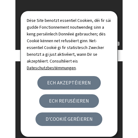
Dëse Site benotzt essentiel Cookien, déi fir säi
gudde Fonctionnement noutwendeg sinn a
keng perséinlech Donnéeë gebrauchen; dës
Cookië kënnen net refuséiert ginn. Net-
essentiel Cookië gi fir statistesch Zwecker
benotzt a gi just aktivéiert, wann Dir se
akzeptéiert. Consultéiert eis
Dateschutzbestëmmungen
.
ECH AKZEPTÉIEREN
ECH REFUSÉIEREN
D'COOKIË GERÉIEREN