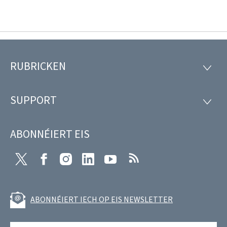
RUBRICKEN
Fousszeil
RUBRI
SUPPORT
SUPP
ABONNÉIERT EIS
Twitter
Facebook
Instagram
LinkedIn
Youtube
RSS
ABONNÉIERT IECH OP EIS NEWSLETTER