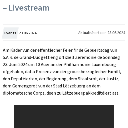
– Livestream
Created
Aktualiséiert den
23.06.2024
Events
23.06.2024
on
Am Kader vun der ëffentlecher Feier fir de Gebuertsdag vun
S.A.R. de Grand-Duc gëtt eng offiziell Zeremonie de Sonndeg
23. Juni 2024 um 10 Auer an der Philharmonie Luxembourg
ofgehalen, dat a Presenz vun der groussherzoglecher Famill,
den Deputéierten, der Regierung, dem Staatsrot, der Justiz,
dem Gemengerot vun der Stad Lëtzebuerg an dem
diplomatesche Corps, deen zu Lëtzebuerg akkreditéiert ass.