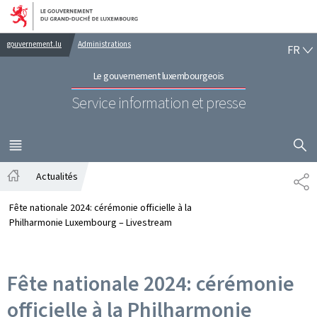
Aller au menu principal
Aller au contenu
FR
gouvernement.lu
Administrations
FR
Le gouvernement luxembourgeois
Service information et presse
AFFICHER
MENU
PRINCIPAL
Actualités
PA
Accueil
Fête nationale 2024: cérémonie officielle à la
Philharmonie Luxembourg – Livestream
Fête nationale 2024: cérémonie
officielle à la Philharmonie