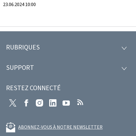
23.06.2024 10:00
RUBRIQUES
Pied
RUBRI
de
SUPPORT
SUPP
page
RESTEZ CONNECTÉ
Twitter
Facebook
Instagram
LinkedIn
Youtube
RSS
ABONNEZ-VOUS À NOTRE NEWSLETTER