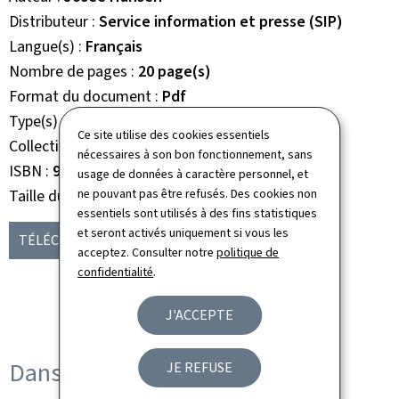
Distributeur
Service information et presse (SIP)
Langue(s)
Français
Nombre de pages
20 page(s)
Format du document
Pdf
Type(s)
Brochure Livre
Ce site utilise des cookies essentiels
Collection
à propos ...
nécessaires à son bon fonctionnement, sans
ISBN
978-2-87999-166-5
usage de données à caractère personnel, et
Taille du fichier
ne pouvant pas être refusés. Des cookies non
2,28 Mo
essentiels sont utilisés à des fins statistiques
et seront activés uniquement si vous les
TÉLÉCHARGER
(FR, PDF - 2,28 MO)
acceptez. Consulter notre
politique de
confidentialité
.
J'ACCEPTE
Dans d'autres langues
JE REFUSE