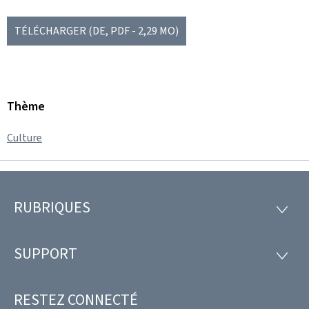
TÉLÉCHARGER
(DE, PDF - 2,29 MO)
Thème
Culture
RUBRIQUES
Pied
RUBRI
de
SUPPORT
SUPP
page
RESTEZ CONNECTÉ