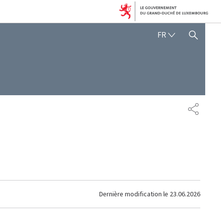
FRANÇAIS
FR
AFFICHER / MASQUER 
PARTAG
Dernière modification le
23.06.2026