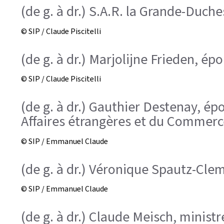
(de g. à dr.) S.A.R. la Grande-Duche
© SIP / Claude Piscitelli
(de g. à dr.) Marjolijne Frieden, é
© SIP / Claude Piscitelli
(de g. à dr.) Gauthier Destenay, épo
Affaires étrangères et du Commerce
© SIP / Emmanuel Claude
(de g. à dr.) Véronique Spautz-Cle
© SIP / Emmanuel Claude
(de g. à dr.) Claude Meisch, minist