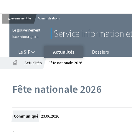
gouvernement.lu
Administrations
Le gouvernement
Service information e
luxembourgeois
LE SIP
Le SIP
Actualités
Dossiers
Actualités
Fête nationale 2026
Accueil
Fête nationale 2026
Crée
Communiqué
23.06.2026
le