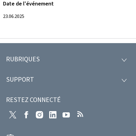
Date de l'événement
23.06.2025
RUBRIQUES
Pied
RUBRI
de
SUPPORT
SUPP
page
RESTEZ CONNECTÉ
Twitter
Facebook
Instagram
LinkedIn
Youtube
RSS