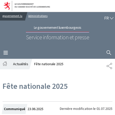
Aller au menu principal
Aller au contenu
FR
gouvernement.lu
Administrations
FR
Le gouvernement luxembourgeois
Service information et presse
AFFICHER
MENU
PRINCIPAL
Actualités
Fête nationale 2025
PA
Accueil
Fête nationale 2025
Crée
Dernière modification le
01.07.2025
Communiqué
23.06.2025