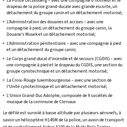
La Police
Lëtzebuerg
– avec une compagnie d'honneur et le
drapeau de la police grand-ducale avec grande escorte, un
détachement du groupe canin et un détachement motorisé;
L'Administration des douanes et accises – avec une
compagnie à pied, un détachement du groupe canin, la
Douane's Musek
et un détachement motorisé;
L'Administration pénitentiaire – avec une compagnie à pied
et un détachement du groupe canin;
Le Corps grand-ducal d'incendie et de secours (CGDIS) – avec
une compagnie à pied et le drapeau du CGDIS, une section du
groupe cynotechnique et un détachement motorisé;
La Croix-Rouge luxembourgeoise – avec une section de
l'Unité cynotechnique et un détachement motorisé;
L'Union Grand-Duc Adolphe, composée de 9 sociétés de
musique de la commune de Clervaux
Le défilé est survolé à basse altitude par plusieurs aéronefs, à
savoir un hélicoptère H145M de la police, un avion de transport
et de ravitaillement Airbus A330 de la
Multi Role Tanker