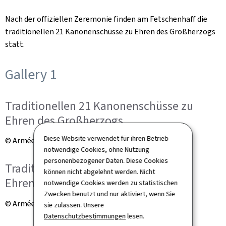
Nach der offiziellen Zeremonie finden am
Fetschenhaff
die
traditionellen 21 Kanonenschüsse zu Ehren des Großherzogs
statt.
Gallery 1
Traditionellen 21 Kanonenschüsse zu
Ehren des Großherzogs
Diese Website verwendet für ihren Betrieb
© Armée luxembourgeoise
notwendige Cookies, ohne Nutzung
personenbezogener Daten. Diese Cookies
Traditionellen 21 Kanonenschüsse zu
können nicht abgelehnt werden. Nicht
Ehren des Großherzogs
notwendige Cookies werden zu statistischen
Zwecken benutzt und nur aktiviert, wenn Sie
© Armée luxembourgeoise
sie zulassen. Unsere
Datenschutzbestimmungen
lesen.