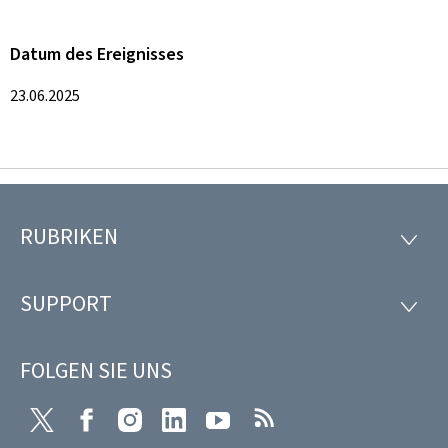
Datum des Ereignisses
23.06.2025
RUBRIKEN
Footer
RUBRI
SUPPORT
SUPP
FOLGEN SIE UNS
Twitter
Facebook
Instagram
LinkedIn
Youtube
RSS