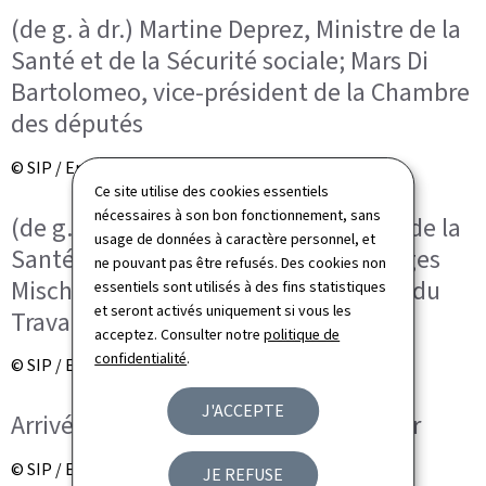
(de g. à dr.) Martine Deprez, Ministre de la
Santé et de la Sécurité sociale; Mars Di
Bartolomeo, vice-président de la Chambre
des députés
© SIP / Emmanuel Claude
Ce site utilise des cookies essentiels
nécessaires à son bon fonctionnement, sans
(de g. à dr.) Martine Deprez, Ministre de la
usage de données à caractère personnel, et
Santé et de la Sécurité sociale; Georges
ne pouvant pas être refusés. Des cookies non
Mischo, Ministre des Sports, Ministre du
essentiels sont utilisés à des fins statistiques
et seront activés uniquement si vous les
Travail
acceptez. Consulter notre
politique de
confidentialité
.
© SIP / Emmanuel Claude
J'ACCEPTE
Arrivée du couple grand-ducal héritier
© SIP / Emmanuel Claude
JE REFUSE