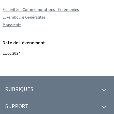
Festivités - Commémorations - Cérémonies
Luxembourg Généralités
Monarchie
Date de l'événement
22.06.2024
RUBRIQUES
Pied
RUBRI
de
SUPPORT
SUPP
page