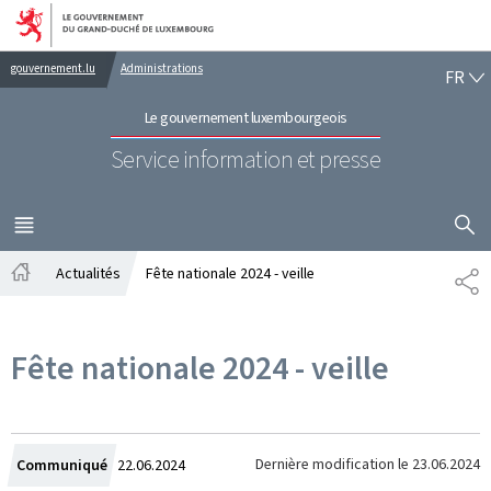
Aller au menu principal
Aller au contenu
FR
gouvernement.lu
Administrations
FR
Le gouvernement luxembourgeois
Service information et presse
AFFICHER
MENU
PRINCIPAL
Actualités
Fête nationale 2024 - veille
PA
Accueil
Fête nationale 2024 - veille
Crée
Dernière modification le
23.06.2024
Communiqué
22.06.2024