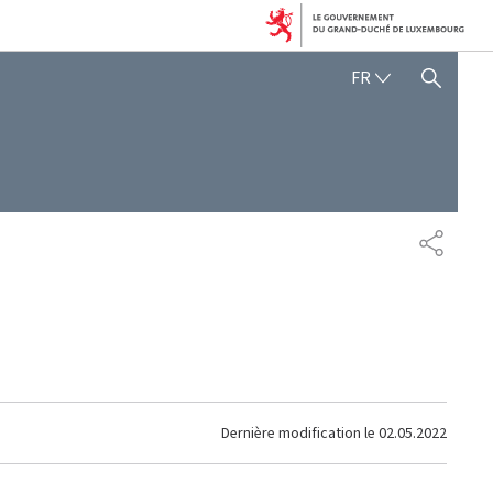
FRANÇAIS
FR
AFFICHER / MASQUER 
PARTAG
Dernière modification le
02.05.2022