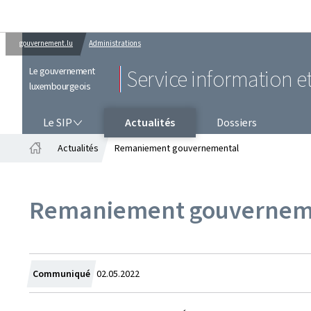
gouvernement.lu
Administrations
Le gouvernement
Service information e
luxembourgeois
LE SIP
Le SIP
Actualités
Dossiers
Actualités
Remaniement gouvernemental
Accueil
Remaniement gouvernem
Crée
Communiqué
02.05.2022
le