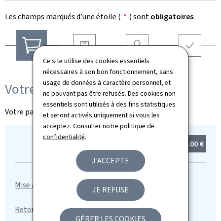
Les champs marqués d’une étoile (
*
) sont
obligatoires
.
Ce site utilise des cookies essentiels
Livraison
Adresse
Récapitulatif
Votre panier
nécessaires à son bon fonctionnement, sans
usage de données à caractère personnel, et
Votre panier
ne pouvant pas être refusés. Des cookies non
essentiels sont utilisés à des fins statistiques
Votre panier est vide
et seront activés uniquement si vous les
acceptez. Consulter notre
politique de
confidentialité
.
Total :
0
article(s)
0.00 €
J'ACCEPTE
JE REFUSE
GÉRER LES COOKIES