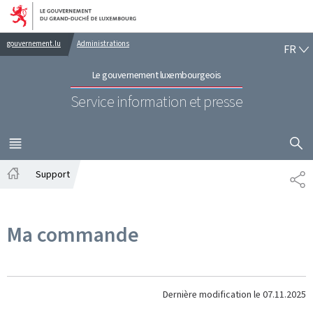
Aller au menu principal
Aller au contenu
FR
gouvernement.lu
Administrations
FR
Le gouvernement luxembourgeois
Service information et presse
AFFICHER
MENU
PRINCIPAL
Support
PA
Accueil
Ma commande
Dernière modification le
07.11.2025