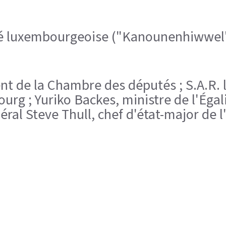
té luxembourgeoise ("Kanounenhiwwel
ent de la Chambre des députés ; S.A.R. 
rg ; Yuriko Backes, ministre de l'Égalit
néral Steve Thull, chef d'état-major d