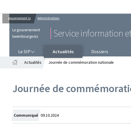
gouvernement.lu
Administrations
Le gouvernement
Service information e
luxembourgeois
LE SIP
Le SIP
Actualités
Dossiers
Actualités
Journée de commémoration nationale
Accueil
Journée de commémoratio
Crée
Communiqué
09.10.2024
le