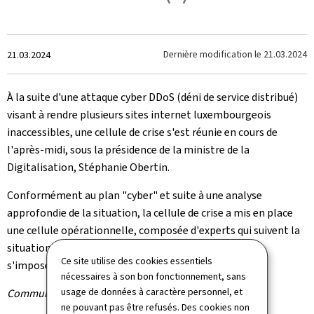
Crée
Dernière modification le
21.03.2024
21.03.2024
le
À la suite d'une attaque cyber DDoS (déni de service distribué)
visant à rendre plusieurs sites internet luxembourgeois
inaccessibles, une cellule de crise s'est réunie en cours de
l'après-midi, sous la présidence de la ministre de la
Digitalisation, Stéphanie Obertin.
Conformément au plan "cyber" et suite à une analyse
approfondie de la situation, la cellule de crise a mis en place
une cellule opérationnelle, composée d'experts qui suivent la
situation en permanence et prennent les mesures qui
Ce site utilise des cookies essentiels
s'imposent.
nécessaires à son bon fonctionnement, sans
usage de données à caractère personnel, et
Communiqué par la Cellule de crise
ne pouvant pas être refusés. Des cookies non