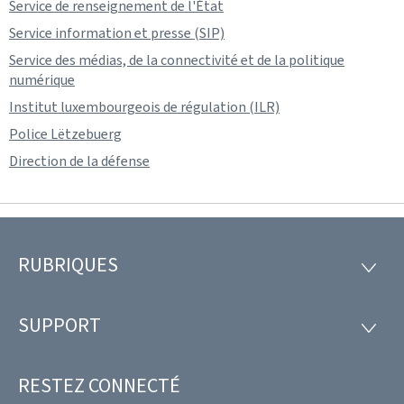
Service de renseignement de l'État
Service information et presse (SIP)
Service des médias, de la connectivité et de la politique
numérique
Institut luxembourgeois de régulation (ILR)
Police Lëtzebuerg
Direction de la défense
RUBRIQUES
Pied
RUBRI
de
SUPPORT
SUPP
page
RESTEZ CONNECTÉ