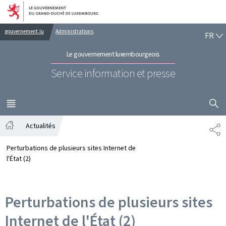
Aller au menu principal
Aller au contenu
FR
gouvernement.lu
Administrations
FR
Le gouvernement luxembourgeois
Service information et presse
AFFICHER
MENU
PRINCIPAL
Actualités
PA
Accueil
Perturbations de plusieurs sites Internet de
l'État (2)
Perturbations de plusieurs sites
Internet de l'État (2)