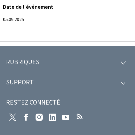
Date de l'événement
05.09.2025
RUBRIQUES
Pied
RUBRI
de
SUPPORT
SUPP
page
RESTEZ CONNECTÉ
Twitter
Facebook
Instagram
LinkedIn
Youtube
RSS