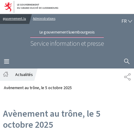
Aller au menu principal
Aller au contenu
FR
gouvernement.lu
Administrations
FR
Le gouvernement luxembourgeois
Service information et presse
AFFICHER
MENU
PRINCIPAL
Actualités
PA
Accueil
Avènement au trône, le 5 octobre 2025
Avènement au trône, le 5
octobre 2025