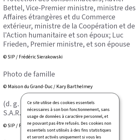
Bettel, Vice-Premier ministre, ministre des
Affaires étrangères et du Commerce
extérieur, ministre de la Coopération et de
l'Action humanitaire et son époux; Luc
Frieden, Premier ministre, et son épouse
© SIP / Frédéric Sierakowski
Photo de famille
© Maison du Grand-Duc / Kary Barthelmey
(d. g. à d.) S.A.R. la Grande-Duchesse;
Ce site utilise des cookies essentiels
nécessaires à son bon fonctionnement, sans
S.A.R. le Grand-Duc
usage de données à caractère personnel, et
ne pouvant pas être refusés. Des cookies non
© SIP / Frédéric Sierakowski
essentiels sont utilisés à des fins statistiques
et seront activés uniquement si vous les