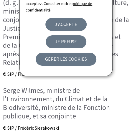
(d. g. à d.) Eric Thill, ministre de la Culture,
acceptez. Consulter notre
politique de
ministre délégué au Tourisme; et
confidentialité
.
conjointe; Elisabeth Margue, ministre de la
J'ACCEPTE
Justice, ministre déléguée auprès du
Premier ministre, chargée des Médias et
JE REFUSE
de la Connectivité; ministre déléguée
après du Premier ministre, chargée des
GÉRER LES COOKIES
Relations avec le Parlement
© SIP / Frédéric Sierakowski
Serge Wilmes, ministre de
l'Environnement, du Climat et de la
Biodiversité, ministre de la Fonction
publique, et sa conjointe
© SIP / Frédéric Sierakowski