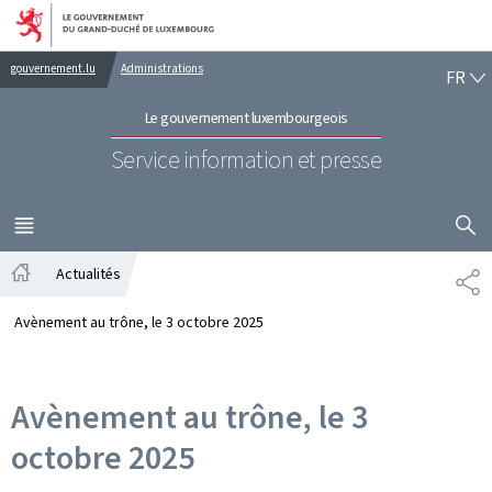
Aller au menu principal
Aller au contenu
FR
gouvernement.lu
Administrations
FR
Le gouvernement luxembourgeois
Service information et presse
AFFICHER
MENU
PRINCIPAL
Actualités
PA
Accueil
Avènement au trône, le 3 octobre 2025
Avènement au trône, le 3
octobre 2025