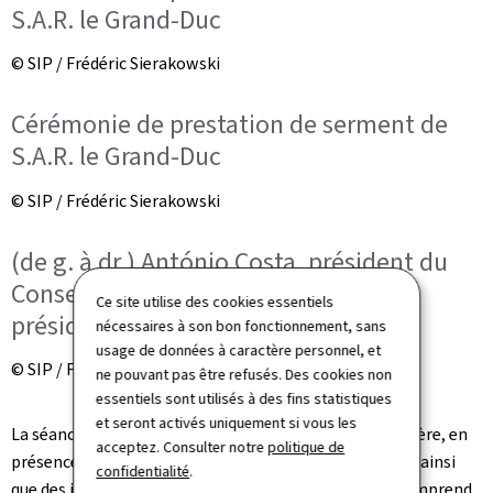
S.A.R. le Grand-Duc
© SIP / Frédéric Sierakowski
Cérémonie de prestation de serment de
S.A.R. le Grand-Duc
© SIP / Frédéric Sierakowski
(de g. à dr.) António Costa, président du
Conseil européen ; Roberta Metsola,
Ce site utilise des cookies essentiels
présidente du Parlement européen
nécessaires à son bon fonctionnement, sans
usage de données à caractère personnel, et
© SIP / Frédéric Sierakowski
ne pouvant pas être refusés. Des cookies non
essentiels sont utilisés à des fins statistiques
et seront activés uniquement si vous les
La séance est publique et se déroule dans la salle plénière, en
acceptez. Consulter notre
politique de
présence des députés, des membres du gouvernement ainsi
confidentialité
.
que des invités royaux et dignitaires étrangers. Elle comprend