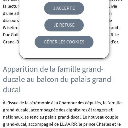
la lecture de l'arrêté grand-ducal devant les députés, suivie
J'ACCEPTE
d'une allocution du Premier ministre Luc Frieden et d'un
discours du président de la Chambre des députés, Claude
JE REFUSE
Wiseler. S'ensuit la prestation de serment de S.A.R. le Grand-
Duc Guillaume, l'allocution du Trône prononcée par S.A.R. le
Grand-Duc, chef de l'État, ainsi que la signature du livre d'or.
GÉRER LES COOKIES
Apparition de la famille grand-
ducale au balcon du palais grand-
ducal
À l'issue de la cérémonie à la Chambre des députés, la famille
grand-ducale, accompagnée des dignitaires étrangers et
nationaux, se rend au palais grand-ducal. Le nouveau couple
grand-ducal, accompagné de LL.AA.RR. le prince Charles et le