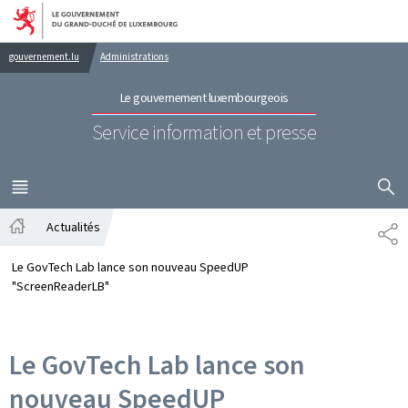
Aller au menu principal
Aller au contenu
gouvernement.lu
Administrations
Le gouvernement luxembourgeois
Service information et presse
AFFICHER
MENU
PRINCIPAL
Actualités
PA
Accueil
Le GovTech Lab lance son nouveau SpeedUP
"ScreenReaderLB"
Le GovTech Lab lance son
nouveau SpeedUP