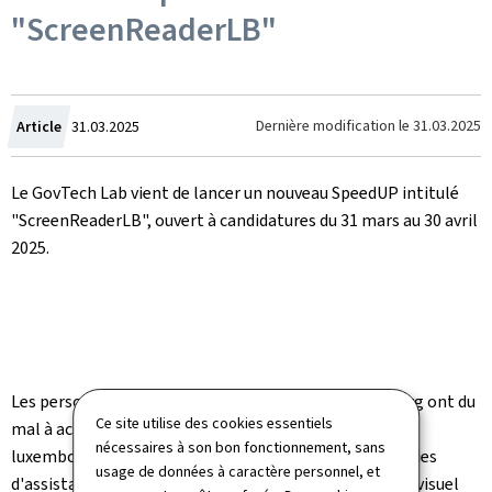
"ScreenReaderLB"
Crée
Dernière modification le
31.03.2025
Article
31.03.2025
le
Le GovTech Lab vient de lancer un nouveau SpeedUP intitulé
"ScreenReaderLB", ouvert à candidatures du 31 mars au 30 avril
2025.
Les personnes en situation de handicap au Luxembourg ont du
Ce site utilise des cookies essentiels
mal à accéder aux contenus en ligne en langue
nécessaires à son bon fonctionnement, sans
luxembourgeoise en raison d'un manque de technologies
usage de données à caractère personnel, et
d'assistance adapté. Les personnes ayant un handicap visuel