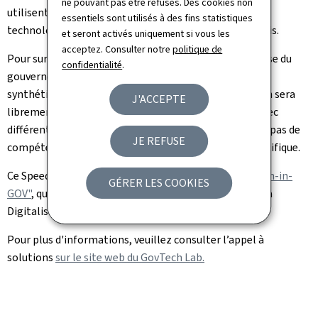
ne pouvant pas être refusés. Des cookies non
utilisent des lecteurs d'écran, mais il n'existe pas de
essentiels sont utilisés à des fins statistiques
technologie de synthèse vocale pour le luxembourgeois.
et seront activés uniquement si vous les
acceptez. Consulter notre
politique de
Pour surmonter ce défi, le Service information et presse du
confidentialité
.
gouvernement envisage de développer un nouveau
synthétiseur vocal pour le luxembourgeois. La solution sera
J'ACCEPTE
librement accessible aux citoyens, sera compatible avec
différents lecteurs d'écran existants et ne nécessitera pas de
JE REFUSE
compétences techniques avancées ou de matériel spécifique.
Ce SpeedUP est un projet issu de
l’appel à projets "Tech-in-
GÉRER LES COOKIES
GOV"
, qui est lancé annuellement par le ministère de la
Digitalisation.
Pour plus d'informations, veuillez consulter l’appel à
solutions
sur le site web du GovTech Lab.