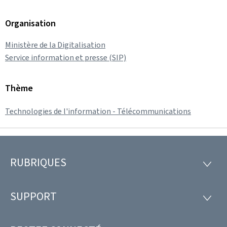
Organisation
Ministère de la Digitalisation
Service information et presse (SIP)
Thème
Technologies de l'information - Télécommunications
RUBRIQUES
Pied
RUBRI
de
SUPPORT
SUPP
page