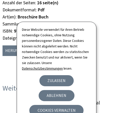
Anzahl der Seiten
16 seite(n)
Dokumentformat
Pdf
Art(en)
Broschüre Buch
Sammlung
Apropos ...
Diese Website verwendet für ihren Betrieb
ISBN
978-2-87999-210-5
notwendige Cookies, ohne Nutzung
Dateigröße
1,98 MB
personenbezogener Daten. Diese Cookies
können nicht abgelehnt werden. Nicht
HERUNTERLADEN
(DE, PDF - 1,98 MB)
notwendige Cookies werden zu statistischen
Zwecken benutzt und nur aktiviert, wenn Sie
sie zulassen. Unsere
Datenschutzbestimmungen
lesen.
ZULASSEN
Weitere Sprachen
ABLEHNEN
About... the Grand-Ducal
Family
COOKIES VERWALTEN