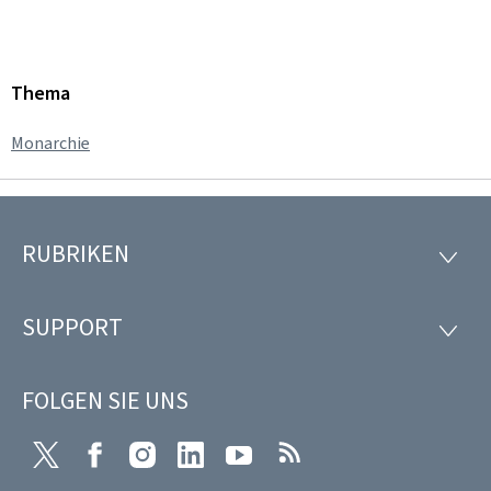
Thema
Monarchie
RUBRIKEN
Footer
RUBRI
SUPPORT
SUPP
FOLGEN SIE UNS
Twitter
Facebook
Instagram
LinkedIn
Youtube
RSS