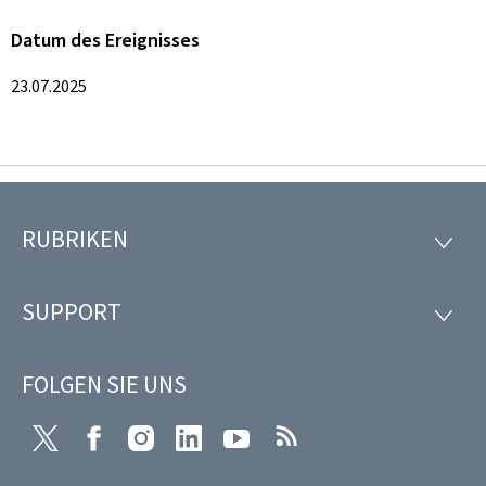
Datum des Ereignisses
23.07.2025
RUBRIKEN
Footer
RUBRI
SUPPORT
SUPP
FOLGEN SIE UNS
Twitter
Facebook
Instagram
LinkedIn
Youtube
RSS