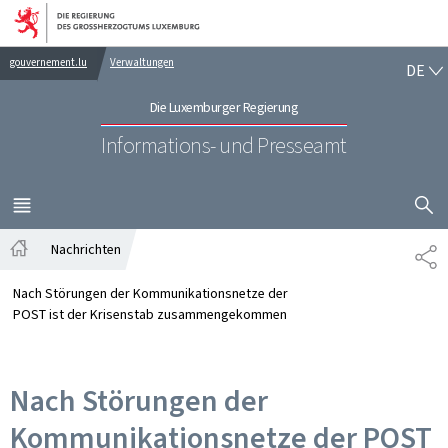
Zur Hauptnavigation
Zum Inhalt
DE
gouvernement.lu
Verwaltungen
DE
Die Luxemburger Regierung
Informations- und Presseamt
SUCHFLED 
MENÜ
HAUPT-
Nachrichten
TE
Startseite
Nach Störungen der Kommunikationsnetze der
POST ist der Krisenstab zusammengekommen
Nach Störungen der
Kommunikationsnetze der POST