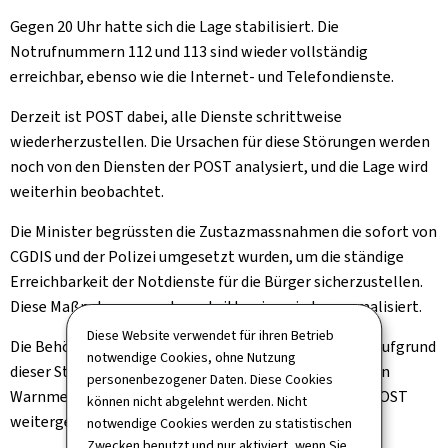
Gegen 20 Uhr hatte sich die Lage stabilisiert. Die
Notrufnummern 112 und 113 sind wieder vollständig
erreichbar, ebenso wie die Internet- und Telefondienste.
Derzeit ist POST dabei, alle Dienste schrittweise
wiederherzustellen. Die Ursachen für diese Störungen werden
noch von den Diensten der POST analysiert, und die Lage wird
weiterhin beobachtet.
Die Minister begrüssten die Zustazmassnahmen die sofort von
CGDIS und der Polizei umgesetzt wurden, um die ständige
Erreichbarkeit der Notdienste für die Bürger sicherzustellen.
Diese Maßnahmen werden schrittweise wieder normalisiert.
Diese Website verwendet für ihren Betrieb
Die Behörden haben erneut darauf hingewiesen, dass aufgrund
notwendige Cookies, ohne Nutzung
dieser Störungen die vom LU-Alert-System versendeten
personenbezogener Daten. Diese Cookies
Warnmeldungen mit Verzögerung an die Kunden der POST
können nicht abgelehnt werden. Nicht
weitergeleitet wurden.
notwendige Cookies werden zu statistischen
Zwecken benutzt und nur aktiviert, wenn Sie