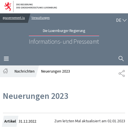
Zur Hauptnavigation
Zum Inhalt
DE
gouvernement.lu
Verwaltungen
DE
Die Luxemburger Regierung
Informations- und Presseamt
SUCHFLED 
MENÜ
HAUPT-
Nachrichten
Neuerungen 2023
TE
Startseite
Neuerungen 2023
Zum
Zum letzten Mal aktualisiert am
02.01.2023
Artikel
31.12.2022