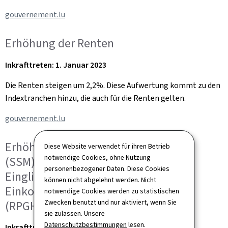
gouvernement.lu
Erhöhung der Renten
Inkrafttreten: 1. Januar 2023
Die Renten steigen um 2,2%. Diese Aufwertung kommt zu den
Indextranchen hinzu, die auch für die Renten gelten.
gouvernement.lu
Erhöhung des sozialen Mindestlohns
Diese Website verwendet für ihren Betrieb
notwendige Cookies, ohne Nutzung
(SSM), des Einkommens für soziale
personenbezogener Daten. Diese Cookies
Eingliederung (REVIS) und des
können nicht abgelehnt werden. Nicht
Einkommens für Schwerbehinderte
notwendige Cookies werden zu statistischen
Zwecken benutzt und nur aktiviert, wenn Sie
(RPGH)
sie zulassen. Unsere
Datenschutzbestimmungen
lesen.
Inkrafttreten: 1. Januar 2023