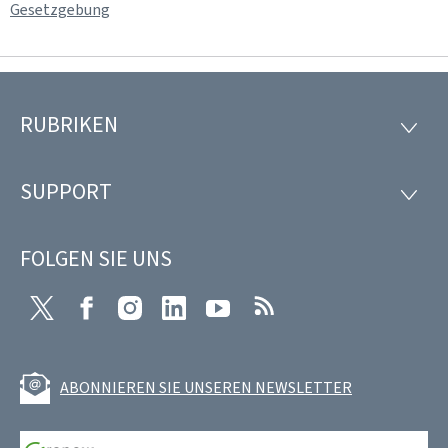
Gesetzgebung
RUBRIKEN
Footer
RUBRI
SUPPORT
SUPP
FOLGEN SIE UNS
Twitter
Facebook
Instagram
LinkedIn
Youtube
RSS
ABONNIEREN SIE UNSEREN NEWSLETTER