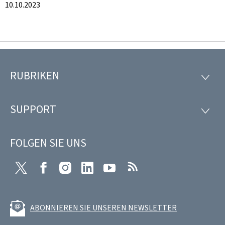
10.10.2023
RUBRIKEN
Footer
RUBRI
SUPPORT
SUPP
FOLGEN SIE UNS
Twitter
Facebook
Instagram
LinkedIn
Youtube
RSS
ABONNIEREN SIE UNSEREN NEWSLETTER