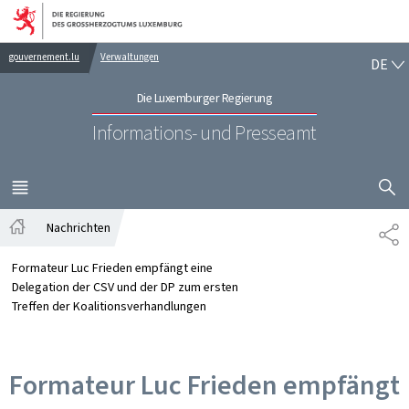
Zur Hauptnavigation
Zum Inhalt
DE
gouvernement.lu
Verwaltungen
DE
Die Luxemburger Regierung
Informations- und Presseamt
SUCHFLED 
MENÜ
HAUPT-
Nachrichten
TE
Startseite
Formateur Luc Frieden empfängt eine
Delegation der CSV und der DP zum ersten
Treffen der Koalitionsverhandlungen
Formateur Luc Frieden empfängt