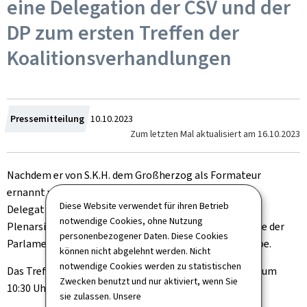
eine Delegation der CSV und der
DP zum ersten Treffen der
Koalitionsverhandlungen
Zum
Pressemitteilung
10.10.2023
Zum letzten Mal aktualisiert am
16.10.2023
Nachdem er von S.K.H. dem Großherzog als Formateur
ernannt wurde, gab Luc Frieden bekannt, dass er die
Diese Website verwendet für ihren Betrieb
Delegationen der CSV und der DP zu einer ersten
notwendige Cookies, ohne Nutzung
Plenarsitzung für eine neue Regierungsbildung im Zuge der
personenbezogener Daten. Diese Cookies
Parlamentswahlen am 8. Oktober 2023 eingeladen habe.
können nicht abgelehnt werden. Nicht
notwendige Cookies werden zu statistischen
Das Treffen findet am Mittwoch, den 11. Oktober 2023 um
Zwecken benutzt und nur aktiviert, wenn Sie
10:30 Uhr im Schloss Senningen statt.
sie zulassen. Unsere