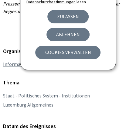
Datenschutzbestimmungen
lesen.
Pressemitteilung des Informations- und Presseamtes der
Regierung
ZULASSEN
ABLEHNEN
Organisation
COOKIES VERWALTEN
Informations- und Presseamt
Thema
Staat - Politisches System - Institutionen
Luxemburg Allgemeines
Datum des Ereignisses