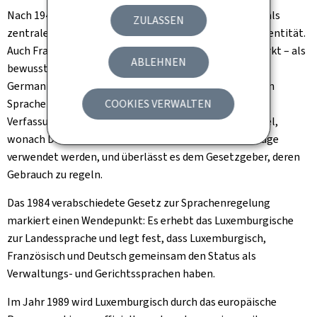
Nach 1945 festigt das Luxemburgische seine Stellung als
ZULASSEN
zentrales kulturelles Element der luxemburgischen Identität.
Auch Französisch wird als aktive Sprache weiter gestärkt – als
ABLEHNEN
bewusste Reaktion auf die zuvor erzwungenen
Germanisierungsversuche – und in der luxemburgischen
Sprache werden französische Wörter bevorzugt. Die
COOKIES VERWALTEN
Verfassungsreform von 1948 streicht zudem die Klausel,
wonach Deutsch und Französisch auf gleicher Grundlage
verwendet werden, und überlässt es dem Gesetzgeber, deren
Gebrauch zu regeln.
Das 1984 verabschiedete Gesetz zur Sprachenregelung
markiert einen Wendepunkt: Es erhebt das Luxemburgische
zur Landessprache und legt fest, dass Luxemburgisch,
Französisch und Deutsch gemeinsam den Status als
Verwaltungs- und Gerichtssprachen haben.
Im Jahr 1989 wird Luxemburgisch durch das europäische