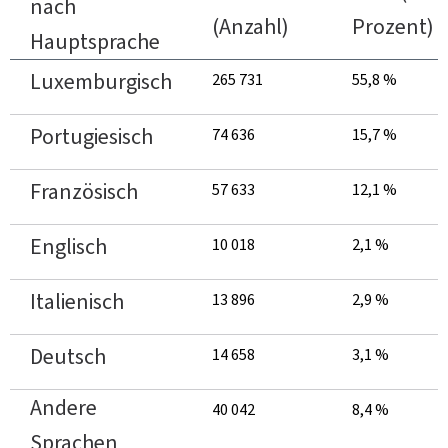
nach
(Anzahl)
Prozent)
Hauptsprache
Luxemburgisch
265 731
55,8 %
Portugiesisch
74 636
15,7 %
Französisch
57 633
12,1 %
Englisch
10 018
2,1 %
Italienisch
13 896
2,9 %
Deutsch
14 658
3,1 %
Andere
40 042
8,4 %
Sprachen