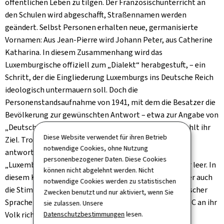
öffentlichen Leben zu tilgen. Der Französischunterricht an
den Schulen wird abgeschafft, Straßennamen werden
geändert. Selbst Personen erhalten neue, germanisierte
Vornamen: Aus Jean-Pierre wird Johann Peter, aus Catherine
Katharina. In diesem Zusammenhang wird das
Luxemburgische offiziell zum „Dialekt“ herabgestuft, – ein
Schritt, der die Eingliederung Luxemburgs ins Deutsche Reich
ideologisch untermauern soll. Doch die
Personenstandsaufnahme von 1941, mit dem die Besatzer die
Bevölkerung zur gewünschten Antwort – etwa zur Angabe von
„Deutsch“ als Muttersprache – bewegen wollen, verfehlt ihr
Diese Website verwendet für ihren Betrieb
Ziel. Trotz Propaganda, Zensur und Einschüchterung
notwendige Cookies, ohne Nutzung
antwortet ein erheblicher Teil der Bevölkerung mit
personenbezogener Daten. Diese Cookies
„Luxemburgisch“ oder lässt die entsprechenden Felder leer. In
können nicht abgelehnt werden. Nicht
diesem Klima des Widerstands hören viele Luxemburger auch
notwendige Cookies werden zu statistischen
die Stimme ihrer Großherzogin, die sich in luxemburgischer
Zwecken benutzt und nur aktiviert, wenn Sie
Sprache aus dem Exil in London über den Sender der BBC an ihr
sie zulassen. Unsere
Volk richtet.
Datenschutzbestimmungen
lesen.